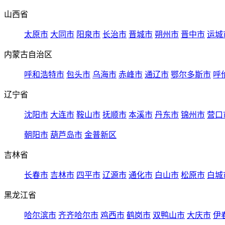
山西省
太原市
大同市
阳泉市
长治市
晋城市
朔州市
晋中市
运城
内蒙古自治区
呼和浩特市
包头市
乌海市
赤峰市
通辽市
鄂尔多斯市
呼
辽宁省
沈阳市
大连市
鞍山市
抚顺市
本溪市
丹东市
锦州市
营口
朝阳市
葫芦岛市
金普新区
吉林省
长春市
吉林市
四平市
辽源市
通化市
白山市
松原市
白城
黑龙江省
哈尔滨市
齐齐哈尔市
鸡西市
鹤岗市
双鸭山市
大庆市
伊