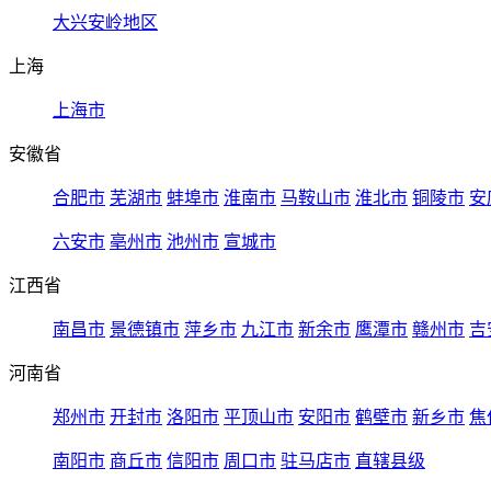
大兴安岭地区
上海
上海市
安徽省
合肥市
芜湖市
蚌埠市
淮南市
马鞍山市
淮北市
铜陵市
安
六安市
亳州市
池州市
宣城市
江西省
南昌市
景德镇市
萍乡市
九江市
新余市
鹰潭市
赣州市
吉
河南省
郑州市
开封市
洛阳市
平顶山市
安阳市
鹤壁市
新乡市
焦
南阳市
商丘市
信阳市
周口市
驻马店市
直辖县级