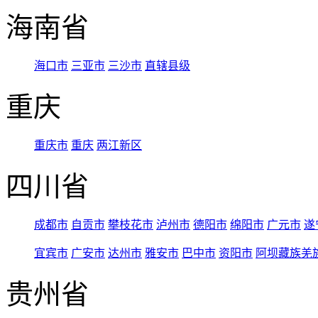
海南省
海口市
三亚市
三沙市
直辖县级
重庆
重庆市
重庆
两江新区
四川省
成都市
自贡市
攀枝花市
泸州市
德阳市
绵阳市
广元市
遂
宜宾市
广安市
达州市
雅安市
巴中市
资阳市
阿坝藏族羌
贵州省