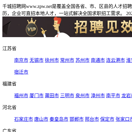
千城招聘网www.zpw.net是覆盖全国各省、市、区县的人
历，企业可直招本地人才，一站式解决全国求职招工需求。 2026
江苏省
南京市
无锡市
徐州市
常州市
苏州市
南通市
连云港市
淮
宿迁市
福建省
福州市
厦门市
莆田市
三明市
泉州市
漳州市
南平市
龙岩
河北省
石家庄市
唐山市
秦皇岛市
邯郸市
邢台市
保定市
张家口
广东省