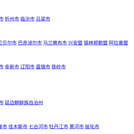
市
忻州市
临汾市
吕梁市
伦贝尔市
巴彦淖尔市
乌兰察布市
兴安盟
锡林郭勒盟
阿拉善盟
市
阜新市
辽阳市
盘锦市
铁岭市
市
延边朝鲜族自治州
春市
佳木斯市
七台河市
牡丹江市
黑河市
绥化市