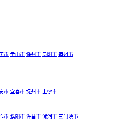
庆市
黄山市
滁州市
阜阳市
宿州市
安市
宜春市
抚州市
上饶市
作市
濮阳市
许昌市
漯河市
三门峡市