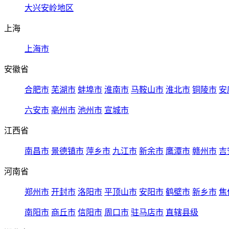
大兴安岭地区
上海
上海市
安徽省
合肥市
芜湖市
蚌埠市
淮南市
马鞍山市
淮北市
铜陵市
安
六安市
亳州市
池州市
宣城市
江西省
南昌市
景德镇市
萍乡市
九江市
新余市
鹰潭市
赣州市
吉
河南省
郑州市
开封市
洛阳市
平顶山市
安阳市
鹤壁市
新乡市
焦
南阳市
商丘市
信阳市
周口市
驻马店市
直辖县级