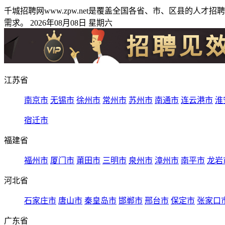
千城招聘网www.zpw.net是覆盖全国各省、市、区县的
需求。 2026年08月08日 星期六
江苏省
南京市
无锡市
徐州市
常州市
苏州市
南通市
连云港市
淮
宿迁市
福建省
福州市
厦门市
莆田市
三明市
泉州市
漳州市
南平市
龙岩
河北省
石家庄市
唐山市
秦皇岛市
邯郸市
邢台市
保定市
张家口
广东省