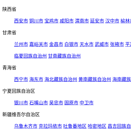
陕西省
西安市
铜川市
宝鸡市
咸阳市
渭南市
延安市
汉中市
榆林
甘肃省
兰州市
嘉峪关市
金昌市
白银市
天水市
武威市
张掖市
平
临夏回族自治州
甘南藏族自治州
青海省
西宁市
海东市
海北藏族自治州
黄南藏族自治州
海南藏族
宁夏回族自治区
银川市
石嘴山市
吴忠市
固原市
中卫市
新疆维吾尔自治区
乌鲁木齐市
克拉玛依市
吐鲁番地区
哈密地区
昌吉回族自