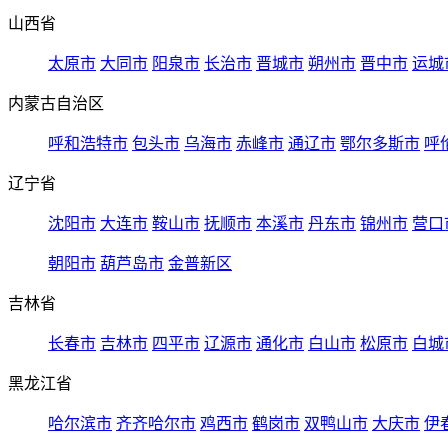
山西省
太原市
大同市
阳泉市
长治市
晋城市
朔州市
晋中市
运城
内蒙古自治区
呼和浩特市
包头市
乌海市
赤峰市
通辽市
鄂尔多斯市
呼
辽宁省
沈阳市
大连市
鞍山市
抚顺市
本溪市
丹东市
锦州市
营口
朝阳市
葫芦岛市
金普新区
吉林省
长春市
吉林市
四平市
辽源市
通化市
白山市
松原市
白城
黑龙江省
哈尔滨市
齐齐哈尔市
鸡西市
鹤岗市
双鸭山市
大庆市
伊