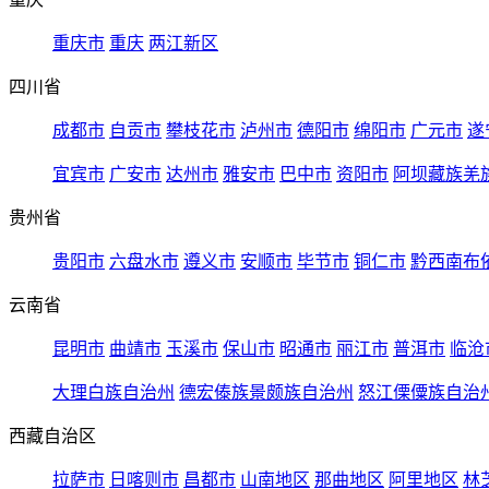
重庆市
重庆
两江新区
四川省
成都市
自贡市
攀枝花市
泸州市
德阳市
绵阳市
广元市
遂
宜宾市
广安市
达州市
雅安市
巴中市
资阳市
阿坝藏族羌
贵州省
贵阳市
六盘水市
遵义市
安顺市
毕节市
铜仁市
黔西南布
云南省
昆明市
曲靖市
玉溪市
保山市
昭通市
丽江市
普洱市
临沧
大理白族自治州
德宏傣族景颇族自治州
怒江傈僳族自治
西藏自治区
拉萨市
日喀则市
昌都市
山南地区
那曲地区
阿里地区
林