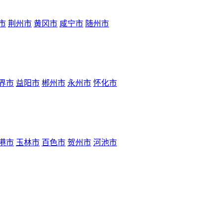
市
荆州市
黄冈市
咸宁市
随州市
界市
益阳市
郴州市
永州市
怀化市
港市
玉林市
百色市
贺州市
河池市