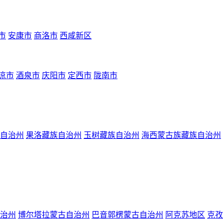
市
安康市
商洛市
西咸新区
凉市
酒泉市
庆阳市
定西市
陇南市
自治州
果洛藏族自治州
玉树藏族自治州
海西蒙古族藏族自治州
治州
博尔塔拉蒙古自治州
巴音郭楞蒙古自治州
阿克苏地区
克孜