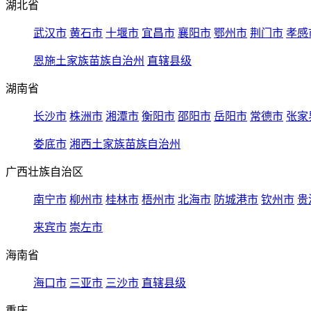
湖北省
武汉市
黄石市
十堰市
宜昌市
襄阳市
鄂州市
荆门市
孝感
恩施土家族苗族自治州
直辖县级
湖南省
长沙市
株洲市
湘潭市
衡阳市
邵阳市
岳阳市
常德市
张家
娄底市
湘西土家族苗族自治州
广西壮族自治区
南宁市
柳州市
桂林市
梧州市
北海市
防城港市
钦州市
贵
来宾市
崇左市
海南省
海口市
三亚市
三沙市
直辖县级
重庆