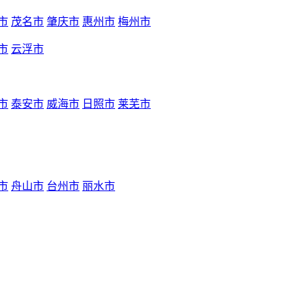
市
茂名市
肇庆市
惠州市
梅州市
市
云浮市
市
泰安市
威海市
日照市
莱芜市
市
舟山市
台州市
丽水市