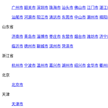
广州市
韶关市
深圳市
珠海市
汕头市
佛山市
江门市
湛江
汕尾市
河源市
阳江市
清远市
东莞市
中山市
潮州市
揭阳
山东省
济南市
青岛市
淄博市
枣庄市
东营市
烟台市
潍坊市
济宁
临沂市
德州市
聊城市
滨州市
菏泽市
浙江省
杭州市
宁波市
温州市
嘉兴市
湖州市
绍兴市
金华市
衢州
北京
北京市
天津
天津市