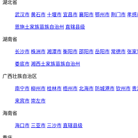
湖北省
武汉市
黄石市
十堰市
宜昌市
襄阳市
鄂州市
荆门市
孝感
恩施土家族苗族自治州
直辖县级
湖南省
长沙市
株洲市
湘潭市
衡阳市
邵阳市
岳阳市
常德市
张家
娄底市
湘西土家族苗族自治州
广西壮族自治区
南宁市
柳州市
桂林市
梧州市
北海市
防城港市
钦州市
贵
来宾市
崇左市
海南省
海口市
三亚市
三沙市
直辖县级
重庆