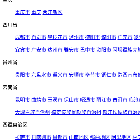
重庆市
重庆
两江新区
四川省
成都市
自贡市
攀枝花市
泸州市
德阳市
绵阳市
广元市
遂
宜宾市
广安市
达州市
雅安市
巴中市
资阳市
阿坝藏族羌
贵州省
贵阳市
六盘水市
遵义市
安顺市
毕节市
铜仁市
黔西南布
云南省
昆明市
曲靖市
玉溪市
保山市
昭通市
丽江市
普洱市
临沧
大理白族自治州
德宏傣族景颇族自治州
怒江傈僳族自治
西藏自治区
拉萨市
日喀则市
昌都市
山南地区
那曲地区
阿里地区
林