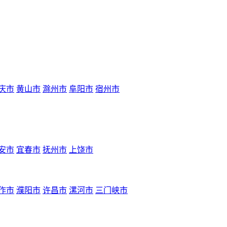
庆市
黄山市
滁州市
阜阳市
宿州市
安市
宜春市
抚州市
上饶市
作市
濮阳市
许昌市
漯河市
三门峡市