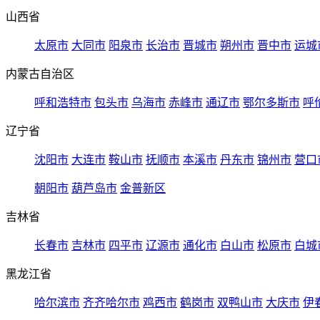
山西省
太原市
大同市
阳泉市
长治市
晋城市
朔州市
晋中市
运城
内蒙古自治区
呼和浩特市
包头市
乌海市
赤峰市
通辽市
鄂尔多斯市
呼
辽宁省
沈阳市
大连市
鞍山市
抚顺市
本溪市
丹东市
锦州市
营口
朝阳市
葫芦岛市
金普新区
吉林省
长春市
吉林市
四平市
辽源市
通化市
白山市
松原市
白城
黑龙江省
哈尔滨市
齐齐哈尔市
鸡西市
鹤岗市
双鸭山市
大庆市
伊