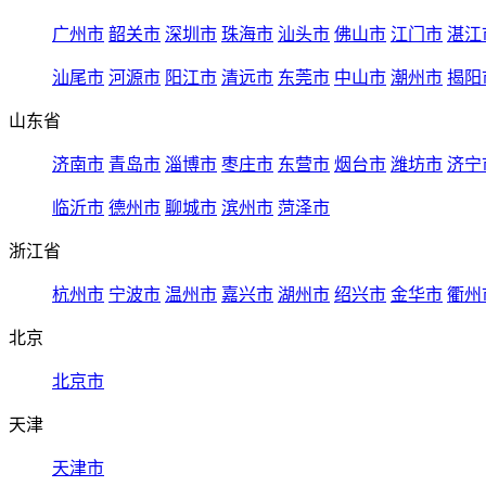
广州市
韶关市
深圳市
珠海市
汕头市
佛山市
江门市
湛江
汕尾市
河源市
阳江市
清远市
东莞市
中山市
潮州市
揭阳
山东省
济南市
青岛市
淄博市
枣庄市
东营市
烟台市
潍坊市
济宁
临沂市
德州市
聊城市
滨州市
菏泽市
浙江省
杭州市
宁波市
温州市
嘉兴市
湖州市
绍兴市
金华市
衢州
北京
北京市
天津
天津市