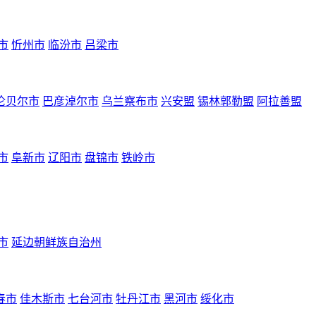
市
忻州市
临汾市
吕梁市
伦贝尔市
巴彦淖尔市
乌兰察布市
兴安盟
锡林郭勒盟
阿拉善盟
市
阜新市
辽阳市
盘锦市
铁岭市
市
延边朝鲜族自治州
春市
佳木斯市
七台河市
牡丹江市
黑河市
绥化市