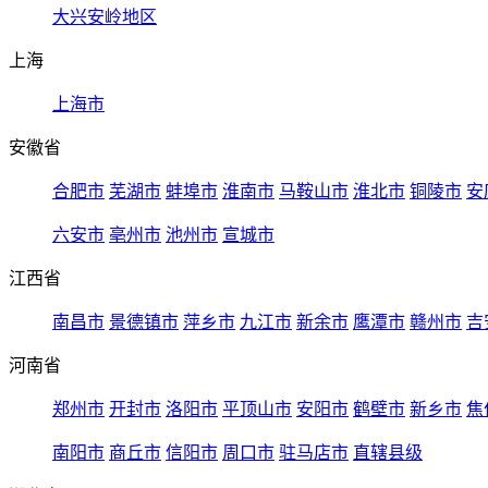
大兴安岭地区
上海
上海市
安徽省
合肥市
芜湖市
蚌埠市
淮南市
马鞍山市
淮北市
铜陵市
安
六安市
亳州市
池州市
宣城市
江西省
南昌市
景德镇市
萍乡市
九江市
新余市
鹰潭市
赣州市
吉
河南省
郑州市
开封市
洛阳市
平顶山市
安阳市
鹤壁市
新乡市
焦
南阳市
商丘市
信阳市
周口市
驻马店市
直辖县级