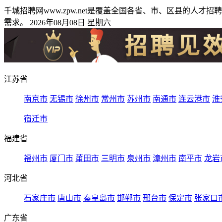
千城招聘网www.zpw.net是覆盖全国各省、市、区县的
需求。 2026年08月08日 星期六
江苏省
南京市
无锡市
徐州市
常州市
苏州市
南通市
连云港市
淮
宿迁市
福建省
福州市
厦门市
莆田市
三明市
泉州市
漳州市
南平市
龙岩
河北省
石家庄市
唐山市
秦皇岛市
邯郸市
邢台市
保定市
张家口
广东省