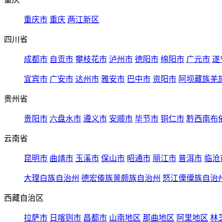
重庆市
重庆
两江新区
四川省
成都市
自贡市
攀枝花市
泸州市
德阳市
绵阳市
广元市
遂
宜宾市
广安市
达州市
雅安市
巴中市
资阳市
阿坝藏族羌
贵州省
贵阳市
六盘水市
遵义市
安顺市
毕节市
铜仁市
黔西南布
云南省
昆明市
曲靖市
玉溪市
保山市
昭通市
丽江市
普洱市
临沧
大理白族自治州
德宏傣族景颇族自治州
怒江傈僳族自治
西藏自治区
拉萨市
日喀则市
昌都市
山南地区
那曲地区
阿里地区
林