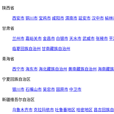
陕西省
西安市
铜川市
宝鸡市
咸阳市
渭南市
延安市
汉中市
榆林
甘肃省
兰州市
嘉峪关市
金昌市
白银市
天水市
武威市
张掖市
平
临夏回族自治州
甘南藏族自治州
青海省
西宁市
海东市
海北藏族自治州
黄南藏族自治州
海南藏族
宁夏回族自治区
银川市
石嘴山市
吴忠市
固原市
中卫市
新疆维吾尔自治区
乌鲁木齐市
克拉玛依市
吐鲁番地区
哈密地区
昌吉回族自