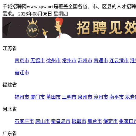
千城招聘网www.zpw.net是覆盖全国各省、市、区县的
需求。 2026年08月06日 星期四
江苏省
南京市
无锡市
徐州市
常州市
苏州市
南通市
连云港市
淮
宿迁市
福建省
福州市
厦门市
莆田市
三明市
泉州市
漳州市
南平市
龙岩
河北省
石家庄市
唐山市
秦皇岛市
邯郸市
邢台市
保定市
张家口
广东省