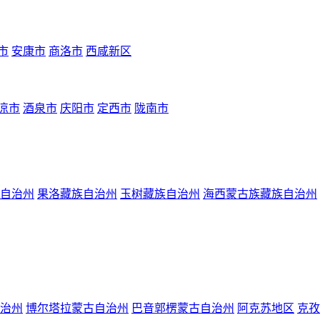
市
安康市
商洛市
西咸新区
凉市
酒泉市
庆阳市
定西市
陇南市
自治州
果洛藏族自治州
玉树藏族自治州
海西蒙古族藏族自治州
治州
博尔塔拉蒙古自治州
巴音郭楞蒙古自治州
阿克苏地区
克孜