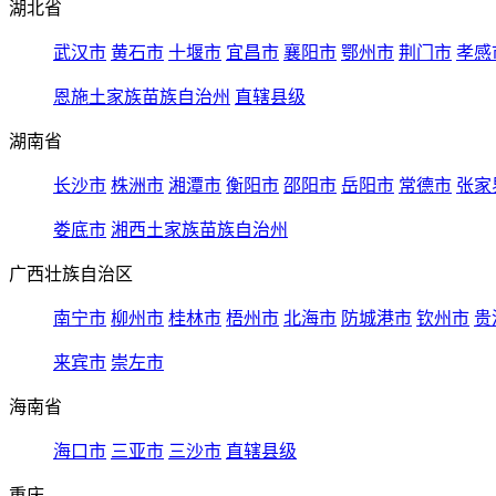
湖北省
武汉市
黄石市
十堰市
宜昌市
襄阳市
鄂州市
荆门市
孝感
恩施土家族苗族自治州
直辖县级
湖南省
长沙市
株洲市
湘潭市
衡阳市
邵阳市
岳阳市
常德市
张家
娄底市
湘西土家族苗族自治州
广西壮族自治区
南宁市
柳州市
桂林市
梧州市
北海市
防城港市
钦州市
贵
来宾市
崇左市
海南省
海口市
三亚市
三沙市
直辖县级
重庆