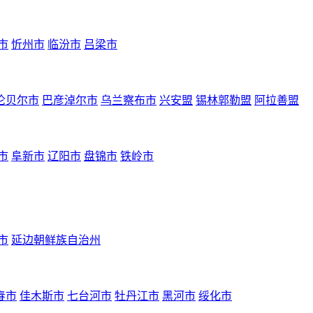
市
忻州市
临汾市
吕梁市
伦贝尔市
巴彦淖尔市
乌兰察布市
兴安盟
锡林郭勒盟
阿拉善盟
市
阜新市
辽阳市
盘锦市
铁岭市
市
延边朝鲜族自治州
春市
佳木斯市
七台河市
牡丹江市
黑河市
绥化市