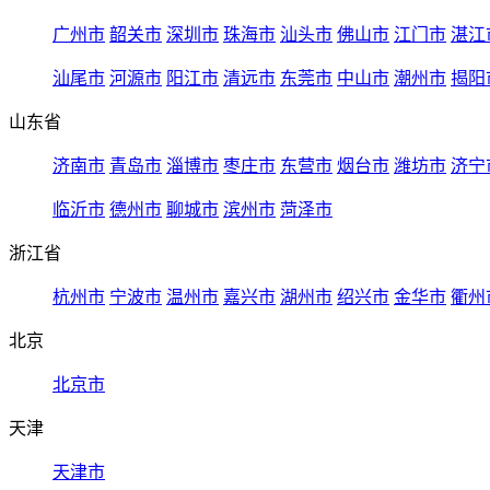
广州市
韶关市
深圳市
珠海市
汕头市
佛山市
江门市
湛江
汕尾市
河源市
阳江市
清远市
东莞市
中山市
潮州市
揭阳
山东省
济南市
青岛市
淄博市
枣庄市
东营市
烟台市
潍坊市
济宁
临沂市
德州市
聊城市
滨州市
菏泽市
浙江省
杭州市
宁波市
温州市
嘉兴市
湖州市
绍兴市
金华市
衢州
北京
北京市
天津
天津市