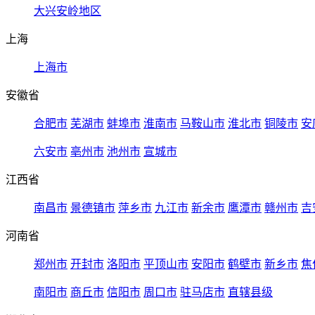
大兴安岭地区
上海
上海市
安徽省
合肥市
芜湖市
蚌埠市
淮南市
马鞍山市
淮北市
铜陵市
安
六安市
亳州市
池州市
宣城市
江西省
南昌市
景德镇市
萍乡市
九江市
新余市
鹰潭市
赣州市
吉
河南省
郑州市
开封市
洛阳市
平顶山市
安阳市
鹤壁市
新乡市
焦
南阳市
商丘市
信阳市
周口市
驻马店市
直辖县级