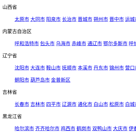
山西省
太原市
大同市
阳泉市
长治市
晋城市
朔州市
晋中市
运城
内蒙古自治区
呼和浩特市
包头市
乌海市
赤峰市
通辽市
鄂尔多斯市
呼
辽宁省
沈阳市
大连市
鞍山市
抚顺市
本溪市
丹东市
锦州市
营口
朝阳市
葫芦岛市
金普新区
吉林省
长春市
吉林市
四平市
辽源市
通化市
白山市
松原市
白城
黑龙江省
哈尔滨市
齐齐哈尔市
鸡西市
鹤岗市
双鸭山市
大庆市
伊