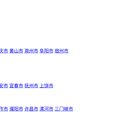
庆市
黄山市
滁州市
阜阳市
宿州市
安市
宜春市
抚州市
上饶市
作市
濮阳市
许昌市
漯河市
三门峡市