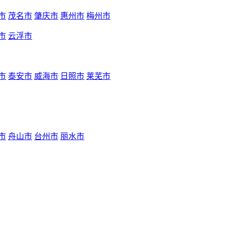
市
茂名市
肇庆市
惠州市
梅州市
市
云浮市
市
泰安市
威海市
日照市
莱芜市
市
舟山市
台州市
丽水市