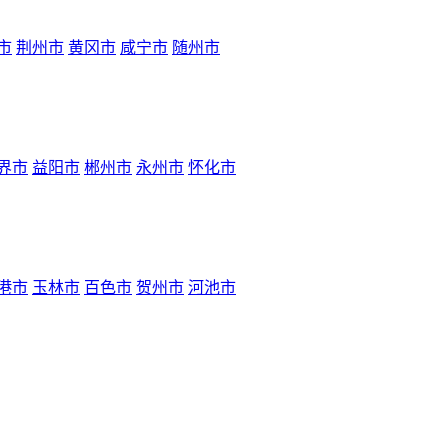
市
荆州市
黄冈市
咸宁市
随州市
界市
益阳市
郴州市
永州市
怀化市
港市
玉林市
百色市
贺州市
河池市