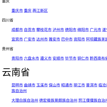
重庆
重庆市
重庆
两江新区
四川省
成都市
自贡市
攀枝花市
泸州市
德阳市
绵阳市
广元市
遂
宜宾市
广安市
达州市
雅安市
巴中市
资阳市
阿坝藏族羌
贵州省
贵阳市
六盘水市
遵义市
安顺市
毕节市
铜仁市
黔西南布
云南省
昆明市
曲靖市
玉溪市
保山市
昭通市
丽江市
普洱市
临沧
族自治州
大理白族自治州
德宏傣族景颇族自治州
怒江傈僳族自治