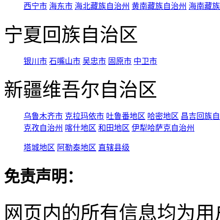
西宁市
海东市
海北藏族自治州
黄南藏族自治州
海南藏族
宁夏回族自治区
银川市
石嘴山市
吴忠市
固原市
中卫市
新疆维吾尔自治区
乌鲁木齐市
克拉玛依市
吐鲁番地区
哈密地区
昌吉回族自
克孜自治州
喀什地区
和田地区
伊犁哈萨克自治州
塔城地区
阿勒泰地区
直辖县级
免责声明：
网页内的所有信息均为用