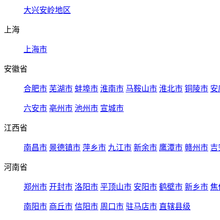
大兴安岭地区
上海
上海市
安徽省
合肥市
芜湖市
蚌埠市
淮南市
马鞍山市
淮北市
铜陵市
安
六安市
亳州市
池州市
宣城市
江西省
南昌市
景德镇市
萍乡市
九江市
新余市
鹰潭市
赣州市
吉
河南省
郑州市
开封市
洛阳市
平顶山市
安阳市
鹤壁市
新乡市
焦
南阳市
商丘市
信阳市
周口市
驻马店市
直辖县级