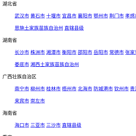
湖北省
武汉市
黄石市
十堰市
宜昌市
襄阳市
鄂州市
荆门市
孝感
恩施土家族苗族自治州
直辖县级
湖南省
长沙市
株洲市
湘潭市
衡阳市
邵阳市
岳阳市
常德市
张家
娄底市
湘西土家族苗族自治州
广西壮族自治区
南宁市
柳州市
桂林市
梧州市
北海市
防城港市
钦州市
贵
来宾市
崇左市
海南省
海口市
三亚市
三沙市
直辖县级