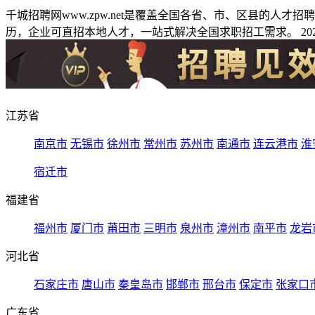
千城招聘网www.zpw.net是覆盖全国各省、市、区县的人
历，企业可直招本地人才，一站式解决全国求职招工需求。 2026
江苏省
南京市
无锡市
徐州市
常州市
苏州市
南通市
连云港市
淮
宿迁市
福建省
福州市
厦门市
莆田市
三明市
泉州市
漳州市
南平市
龙岩
河北省
石家庄市
唐山市
秦皇岛市
邯郸市
邢台市
保定市
张家口
广东省