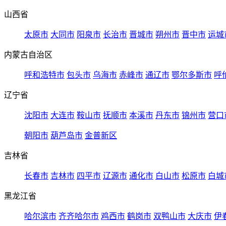
山西省
太原市
大同市
阳泉市
长治市
晋城市
朔州市
晋中市
运城
内蒙古自治区
呼和浩特市
包头市
乌海市
赤峰市
通辽市
鄂尔多斯市
呼
辽宁省
沈阳市
大连市
鞍山市
抚顺市
本溪市
丹东市
锦州市
营口
朝阳市
葫芦岛市
金普新区
吉林省
长春市
吉林市
四平市
辽源市
通化市
白山市
松原市
白城
黑龙江省
哈尔滨市
齐齐哈尔市
鸡西市
鹤岗市
双鸭山市
大庆市
伊