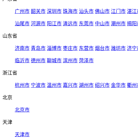
广州市
韶关市
深圳市
珠海市
汕头市
佛山市
江门市
湛江
汕尾市
河源市
阳江市
清远市
东莞市
中山市
潮州市
揭阳
山东省
济南市
青岛市
淄博市
枣庄市
东营市
烟台市
潍坊市
济宁
临沂市
德州市
聊城市
滨州市
菏泽市
浙江省
杭州市
宁波市
温州市
嘉兴市
湖州市
绍兴市
金华市
衢州
北京
北京市
天津
天津市