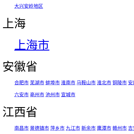
大兴安岭地区
上海
上海市
安徽省
合肥市
芜湖市
蚌埠市
淮南市
马鞍山市
淮北市
铜陵市
安
六安市
亳州市
池州市
宣城市
江西省
南昌市
景德镇市
萍乡市
九江市
新余市
鹰潭市
赣州市
吉