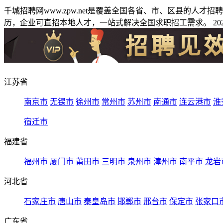
千城招聘网www.zpw.net是覆盖全国各省、市、区县的人
历，企业可直招本地人才，一站式解决全国求职招工需求。 2026
江苏省
南京市
无锡市
徐州市
常州市
苏州市
南通市
连云港市
淮
宿迁市
福建省
福州市
厦门市
莆田市
三明市
泉州市
漳州市
南平市
龙岩
河北省
石家庄市
唐山市
秦皇岛市
邯郸市
邢台市
保定市
张家口
广东省