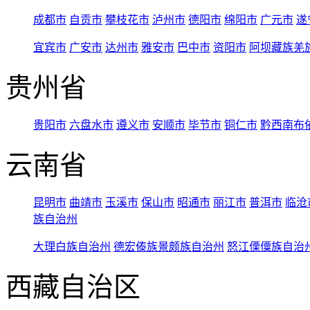
成都市
自贡市
攀枝花市
泸州市
德阳市
绵阳市
广元市
遂
宜宾市
广安市
达州市
雅安市
巴中市
资阳市
阿坝藏族羌
贵州省
贵阳市
六盘水市
遵义市
安顺市
毕节市
铜仁市
黔西南布
云南省
昆明市
曲靖市
玉溪市
保山市
昭通市
丽江市
普洱市
临沧
族自治州
大理白族自治州
德宏傣族景颇族自治州
怒江傈僳族自治
西藏自治区