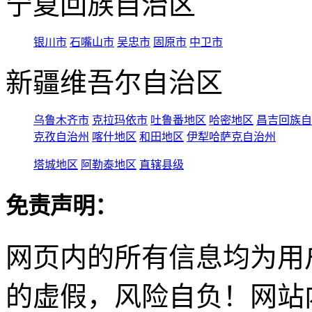
宁夏回族自治区
银川市
石嘴山市
吴忠市
固原市
中卫市
新疆维吾尔自治区
乌鲁木齐市
克拉玛依市
吐鲁番地区
哈密地区
昌吉回族自
克孜自治州
喀什地区
和田地区
伊犁哈萨克自治州
塔城地区
阿勒泰地区
直辖县级
免责声明：
网页内的所有信息均为用
的虚假，风险自负！网站