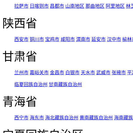
拉萨市
日喀则市
昌都市
山南地区
那曲地区
阿里地区
林
陕西省
西安市
铜川市
宝鸡市
咸阳市
渭南市
延安市
汉中市
榆林
甘肃省
兰州市
嘉峪关市
金昌市
白银市
天水市
武威市
张掖市
平
临夏回族自治州
甘南藏族自治州
青海省
西宁市
海东市
海北藏族自治州
黄南藏族自治州
海南藏族