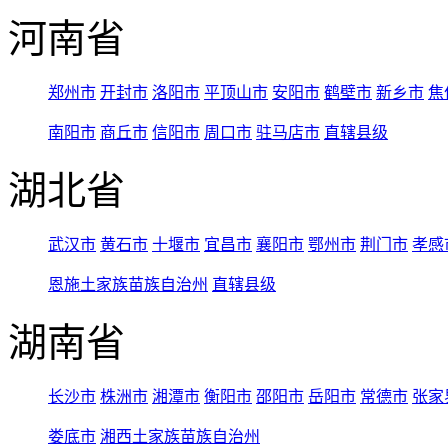
河南省
郑州市
开封市
洛阳市
平顶山市
安阳市
鹤壁市
新乡市
焦
南阳市
商丘市
信阳市
周口市
驻马店市
直辖县级
湖北省
武汉市
黄石市
十堰市
宜昌市
襄阳市
鄂州市
荆门市
孝感
恩施土家族苗族自治州
直辖县级
湖南省
长沙市
株洲市
湘潭市
衡阳市
邵阳市
岳阳市
常德市
张家
娄底市
湘西土家族苗族自治州