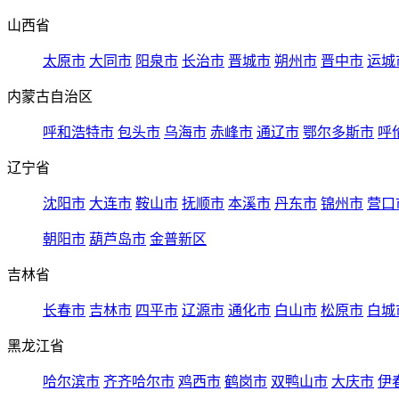
山西省
太原市
大同市
阳泉市
长治市
晋城市
朔州市
晋中市
运城
内蒙古自治区
呼和浩特市
包头市
乌海市
赤峰市
通辽市
鄂尔多斯市
呼
辽宁省
沈阳市
大连市
鞍山市
抚顺市
本溪市
丹东市
锦州市
营口
朝阳市
葫芦岛市
金普新区
吉林省
长春市
吉林市
四平市
辽源市
通化市
白山市
松原市
白城
黑龙江省
哈尔滨市
齐齐哈尔市
鸡西市
鹤岗市
双鸭山市
大庆市
伊