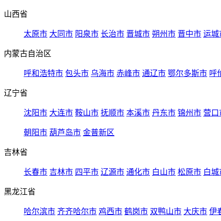
山西省
太原市
大同市
阳泉市
长治市
晋城市
朔州市
晋中市
运城
内蒙古自治区
呼和浩特市
包头市
乌海市
赤峰市
通辽市
鄂尔多斯市
呼
辽宁省
沈阳市
大连市
鞍山市
抚顺市
本溪市
丹东市
锦州市
营口
朝阳市
葫芦岛市
金普新区
吉林省
长春市
吉林市
四平市
辽源市
通化市
白山市
松原市
白城
黑龙江省
哈尔滨市
齐齐哈尔市
鸡西市
鹤岗市
双鸭山市
大庆市
伊