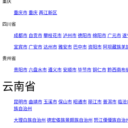
重庆
重庆市
重庆
两江新区
四川省
成都市
自贡市
攀枝花市
泸州市
德阳市
绵阳市
广元市
遂
宜宾市
广安市
达州市
雅安市
巴中市
资阳市
阿坝藏族羌
贵州省
贵阳市
六盘水市
遵义市
安顺市
毕节市
铜仁市
黔西南布
云南省
昆明市
曲靖市
玉溪市
保山市
昭通市
丽江市
普洱市
临沧
族自治州
大理白族自治州
德宏傣族景颇族自治州
怒江傈僳族自治