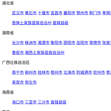
湖北省
武汉市
黄石市
十堰市
宜昌市
襄阳市
鄂州市
荆门市
孝感
恩施土家族苗族自治州
直辖县级
湖南省
长沙市
株洲市
湘潭市
衡阳市
邵阳市
岳阳市
常德市
张家
娄底市
湘西土家族苗族自治州
广西壮族自治区
南宁市
柳州市
桂林市
梧州市
北海市
防城港市
钦州市
贵
来宾市
崇左市
海南省
海口市
三亚市
三沙市
直辖县级