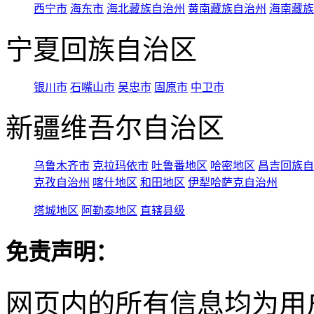
西宁市
海东市
海北藏族自治州
黄南藏族自治州
海南藏族
宁夏回族自治区
银川市
石嘴山市
吴忠市
固原市
中卫市
新疆维吾尔自治区
乌鲁木齐市
克拉玛依市
吐鲁番地区
哈密地区
昌吉回族自
克孜自治州
喀什地区
和田地区
伊犁哈萨克自治州
塔城地区
阿勒泰地区
直辖县级
免责声明：
网页内的所有信息均为用