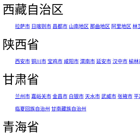
西藏自治区
拉萨市
日喀则市
昌都市
山南地区
那曲地区
阿里地区
林
陕西省
西安市
铜川市
宝鸡市
咸阳市
渭南市
延安市
汉中市
榆林
甘肃省
兰州市
嘉峪关市
金昌市
白银市
天水市
武威市
张掖市
平
临夏回族自治州
甘南藏族自治州
青海省