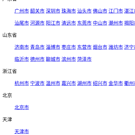
广州市
韶关市
深圳市
珠海市
汕头市
佛山市
江门市
湛江
汕尾市
河源市
阳江市
清远市
东莞市
中山市
潮州市
揭阳
山东省
济南市
青岛市
淄博市
枣庄市
东营市
烟台市
潍坊市
济宁
临沂市
德州市
聊城市
滨州市
菏泽市
浙江省
杭州市
宁波市
温州市
嘉兴市
湖州市
绍兴市
金华市
衢州
北京
北京市
天津
天津市