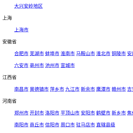
大兴安岭地区
上海
上海市
安徽省
合肥市
芜湖市
蚌埠市
淮南市
马鞍山市
淮北市
铜陵市
安
六安市
亳州市
池州市
宣城市
江西省
南昌市
景德镇市
萍乡市
九江市
新余市
鹰潭市
赣州市
吉
河南省
郑州市
开封市
洛阳市
平顶山市
安阳市
鹤壁市
新乡市
焦
南阳市
商丘市
信阳市
周口市
驻马店市
直辖县级