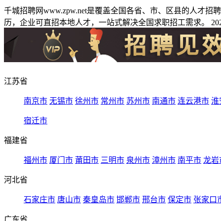
千城招聘网www.zpw.net是覆盖全国各省、市、区县的人
历，企业可直招本地人才，一站式解决全国求职招工需求。 2026
江苏省
南京市
无锡市
徐州市
常州市
苏州市
南通市
连云港市
淮
宿迁市
福建省
福州市
厦门市
莆田市
三明市
泉州市
漳州市
南平市
龙岩
河北省
石家庄市
唐山市
秦皇岛市
邯郸市
邢台市
保定市
张家口
广东省