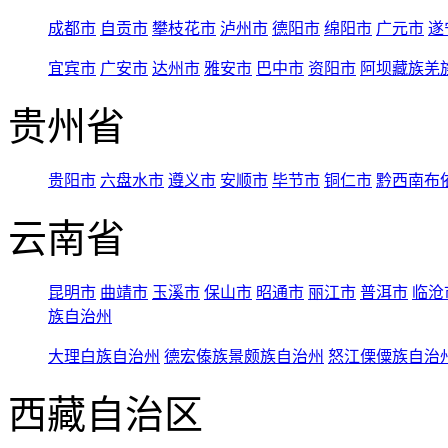
成都市
自贡市
攀枝花市
泸州市
德阳市
绵阳市
广元市
遂
宜宾市
广安市
达州市
雅安市
巴中市
资阳市
阿坝藏族羌
贵州省
贵阳市
六盘水市
遵义市
安顺市
毕节市
铜仁市
黔西南布
云南省
昆明市
曲靖市
玉溪市
保山市
昭通市
丽江市
普洱市
临沧
族自治州
大理白族自治州
德宏傣族景颇族自治州
怒江傈僳族自治
西藏自治区