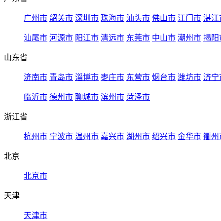
广州市
韶关市
深圳市
珠海市
汕头市
佛山市
江门市
湛江
汕尾市
河源市
阳江市
清远市
东莞市
中山市
潮州市
揭阳
山东省
济南市
青岛市
淄博市
枣庄市
东营市
烟台市
潍坊市
济宁
临沂市
德州市
聊城市
滨州市
菏泽市
浙江省
杭州市
宁波市
温州市
嘉兴市
湖州市
绍兴市
金华市
衢州
北京
北京市
天津
天津市