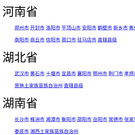
河南省
郑州市
开封市
洛阳市
平顶山市
安阳市
鹤壁市
新乡市
焦
南阳市
商丘市
信阳市
周口市
驻马店市
直辖县级
湖北省
武汉市
黄石市
十堰市
宜昌市
襄阳市
鄂州市
荆门市
孝感
恩施土家族苗族自治州
直辖县级
湖南省
长沙市
株洲市
湘潭市
衡阳市
邵阳市
岳阳市
常德市
张家
娄底市
湘西土家族苗族自治州