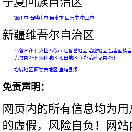
宁夏回族自治区
银川市
石嘴山市
吴忠市
固原市
中卫市
新疆维吾尔自治区
乌鲁木齐市
克拉玛依市
吐鲁番地区
哈密地区
昌吉回族自
克孜自治州
喀什地区
和田地区
伊犁哈萨克自治州
塔城地区
阿勒泰地区
直辖县级
免责声明：
网页内的所有信息均为用
的虚假，风险自负！网站