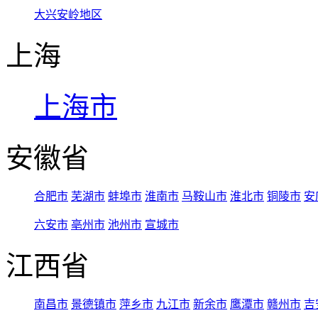
大兴安岭地区
上海
上海市
安徽省
合肥市
芜湖市
蚌埠市
淮南市
马鞍山市
淮北市
铜陵市
安
六安市
亳州市
池州市
宣城市
江西省
南昌市
景德镇市
萍乡市
九江市
新余市
鹰潭市
赣州市
吉