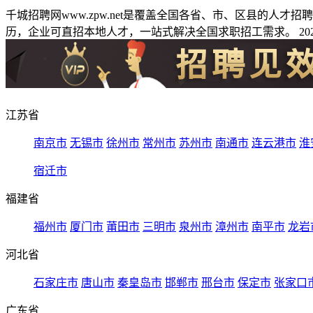
千城招聘网www.zpw.net是覆盖全国各省、市、区县的人
历，企业可直招本地人才，一站式解决全国求职招工需求。 2026
江苏省
南京市
无锡市
徐州市
常州市
苏州市
南通市
连云港市
淮
宿迁市
福建省
福州市
厦门市
莆田市
三明市
泉州市
漳州市
南平市
龙岩
河北省
石家庄市
唐山市
秦皇岛市
邯郸市
邢台市
保定市
张家口
广东省