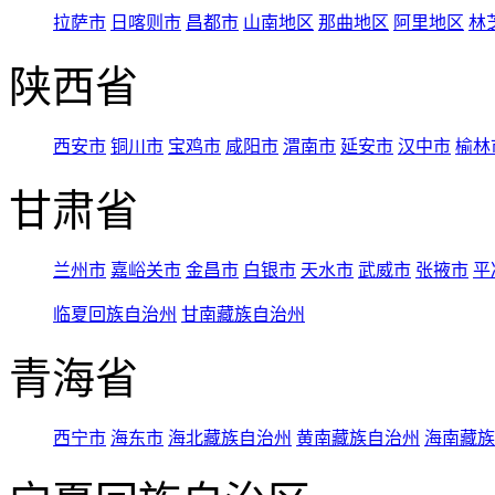
拉萨市
日喀则市
昌都市
山南地区
那曲地区
阿里地区
林
陕西省
西安市
铜川市
宝鸡市
咸阳市
渭南市
延安市
汉中市
榆林
甘肃省
兰州市
嘉峪关市
金昌市
白银市
天水市
武威市
张掖市
平
临夏回族自治州
甘南藏族自治州
青海省
西宁市
海东市
海北藏族自治州
黄南藏族自治州
海南藏族