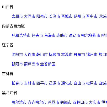
山西省
太原市
大同市
阳泉市
长治市
晋城市
朔州市
晋中市
运城
内蒙古自治区
呼和浩特市
包头市
乌海市
赤峰市
通辽市
鄂尔多斯市
呼
辽宁省
沈阳市
大连市
鞍山市
抚顺市
本溪市
丹东市
锦州市
营口
朝阳市
葫芦岛市
金普新区
吉林省
长春市
吉林市
四平市
辽源市
通化市
白山市
松原市
白城
黑龙江省
哈尔滨市
齐齐哈尔市
鸡西市
鹤岗市
双鸭山市
大庆市
伊