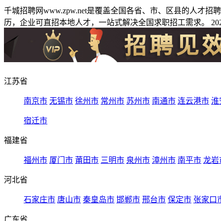
千城招聘网www.zpw.net是覆盖全国各省、市、区县的人
历，企业可直招本地人才，一站式解决全国求职招工需求。 2026
江苏省
南京市
无锡市
徐州市
常州市
苏州市
南通市
连云港市
淮
宿迁市
福建省
福州市
厦门市
莆田市
三明市
泉州市
漳州市
南平市
龙岩
河北省
石家庄市
唐山市
秦皇岛市
邯郸市
邢台市
保定市
张家口
广东省