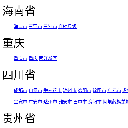
海南省
海口市
三亚市
三沙市
直辖县级
重庆
重庆市
重庆
两江新区
四川省
成都市
自贡市
攀枝花市
泸州市
德阳市
绵阳市
广元市
遂
宜宾市
广安市
达州市
雅安市
巴中市
资阳市
阿坝藏族羌
贵州省