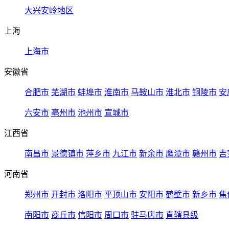
大兴安岭地区
上海
上海市
安徽省
合肥市
芜湖市
蚌埠市
淮南市
马鞍山市
淮北市
铜陵市
安
六安市
亳州市
池州市
宣城市
江西省
南昌市
景德镇市
萍乡市
九江市
新余市
鹰潭市
赣州市
吉
河南省
郑州市
开封市
洛阳市
平顶山市
安阳市
鹤壁市
新乡市
焦
南阳市
商丘市
信阳市
周口市
驻马店市
直辖县级