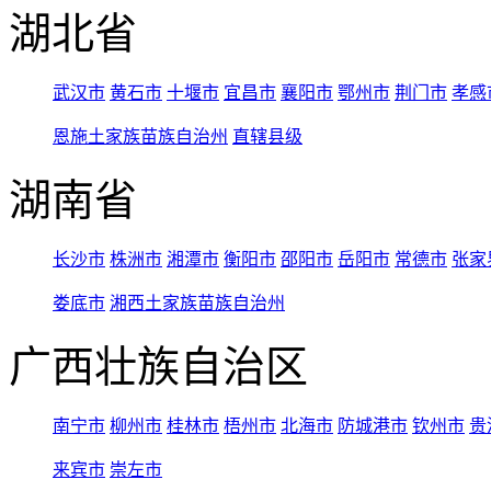
湖北省
武汉市
黄石市
十堰市
宜昌市
襄阳市
鄂州市
荆门市
孝感
恩施土家族苗族自治州
直辖县级
湖南省
长沙市
株洲市
湘潭市
衡阳市
邵阳市
岳阳市
常德市
张家
娄底市
湘西土家族苗族自治州
广西壮族自治区
南宁市
柳州市
桂林市
梧州市
北海市
防城港市
钦州市
贵
来宾市
崇左市