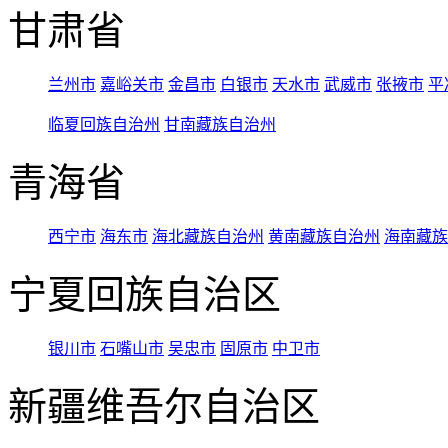
甘肃省
兰州市
嘉峪关市
金昌市
白银市
天水市
武威市
张掖市
平
临夏回族自治州
甘南藏族自治州
青海省
西宁市
海东市
海北藏族自治州
黄南藏族自治州
海南藏族
宁夏回族自治区
银川市
石嘴山市
吴忠市
固原市
中卫市
新疆维吾尔自治区