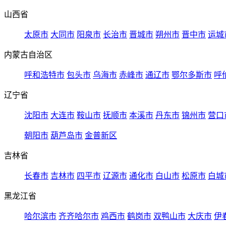
山西省
太原市
大同市
阳泉市
长治市
晋城市
朔州市
晋中市
运城
内蒙古自治区
呼和浩特市
包头市
乌海市
赤峰市
通辽市
鄂尔多斯市
呼
辽宁省
沈阳市
大连市
鞍山市
抚顺市
本溪市
丹东市
锦州市
营口
朝阳市
葫芦岛市
金普新区
吉林省
长春市
吉林市
四平市
辽源市
通化市
白山市
松原市
白城
黑龙江省
哈尔滨市
齐齐哈尔市
鸡西市
鹤岗市
双鸭山市
大庆市
伊