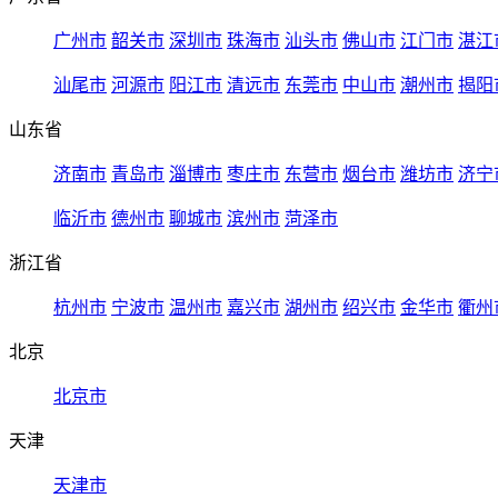
广州市
韶关市
深圳市
珠海市
汕头市
佛山市
江门市
湛江
汕尾市
河源市
阳江市
清远市
东莞市
中山市
潮州市
揭阳
山东省
济南市
青岛市
淄博市
枣庄市
东营市
烟台市
潍坊市
济宁
临沂市
德州市
聊城市
滨州市
菏泽市
浙江省
杭州市
宁波市
温州市
嘉兴市
湖州市
绍兴市
金华市
衢州
北京
北京市
天津
天津市