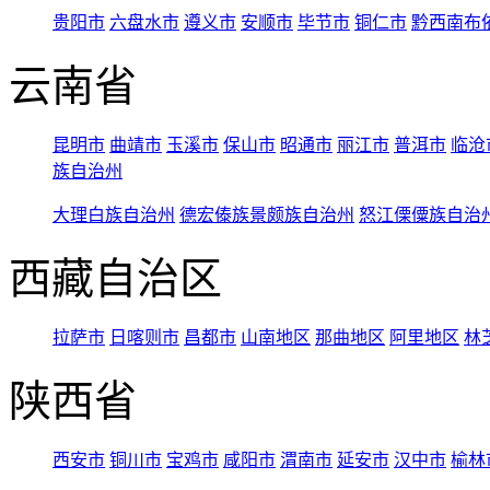
贵阳市
六盘水市
遵义市
安顺市
毕节市
铜仁市
黔西南布
云南省
昆明市
曲靖市
玉溪市
保山市
昭通市
丽江市
普洱市
临沧
族自治州
大理白族自治州
德宏傣族景颇族自治州
怒江傈僳族自治
西藏自治区
拉萨市
日喀则市
昌都市
山南地区
那曲地区
阿里地区
林
陕西省
西安市
铜川市
宝鸡市
咸阳市
渭南市
延安市
汉中市
榆林