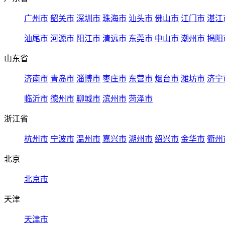
广州市
韶关市
深圳市
珠海市
汕头市
佛山市
江门市
湛江
汕尾市
河源市
阳江市
清远市
东莞市
中山市
潮州市
揭阳
山东省
济南市
青岛市
淄博市
枣庄市
东营市
烟台市
潍坊市
济宁
临沂市
德州市
聊城市
滨州市
菏泽市
浙江省
杭州市
宁波市
温州市
嘉兴市
湖州市
绍兴市
金华市
衢州
北京
北京市
天津
天津市