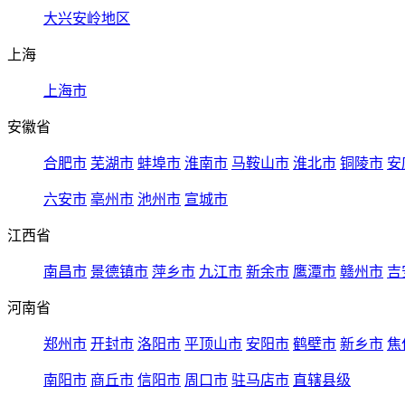
大兴安岭地区
上海
上海市
安徽省
合肥市
芜湖市
蚌埠市
淮南市
马鞍山市
淮北市
铜陵市
安
六安市
亳州市
池州市
宣城市
江西省
南昌市
景德镇市
萍乡市
九江市
新余市
鹰潭市
赣州市
吉
河南省
郑州市
开封市
洛阳市
平顶山市
安阳市
鹤壁市
新乡市
焦
南阳市
商丘市
信阳市
周口市
驻马店市
直辖县级