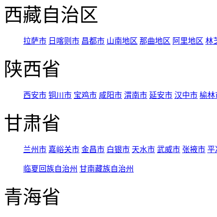
西藏自治区
拉萨市
日喀则市
昌都市
山南地区
那曲地区
阿里地区
林
陕西省
西安市
铜川市
宝鸡市
咸阳市
渭南市
延安市
汉中市
榆林
甘肃省
兰州市
嘉峪关市
金昌市
白银市
天水市
武威市
张掖市
平
临夏回族自治州
甘南藏族自治州
青海省