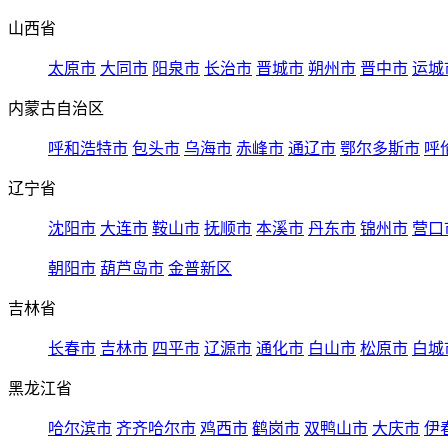
山西省
太原市
大同市
阳泉市
长治市
晋城市
朔州市
晋中市
运城
内蒙古自治区
呼和浩特市
包头市
乌海市
赤峰市
通辽市
鄂尔多斯市
呼
辽宁省
沈阳市
大连市
鞍山市
抚顺市
本溪市
丹东市
锦州市
营口
朝阳市
葫芦岛市
金普新区
吉林省
长春市
吉林市
四平市
辽源市
通化市
白山市
松原市
白城
黑龙江省
哈尔滨市
齐齐哈尔市
鸡西市
鹤岗市
双鸭山市
大庆市
伊