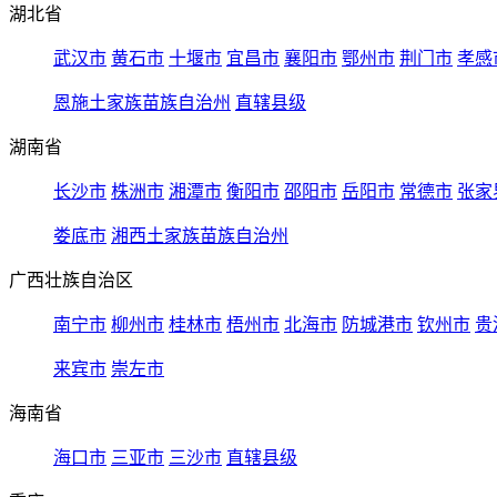
湖北省
武汉市
黄石市
十堰市
宜昌市
襄阳市
鄂州市
荆门市
孝感
恩施土家族苗族自治州
直辖县级
湖南省
长沙市
株洲市
湘潭市
衡阳市
邵阳市
岳阳市
常德市
张家
娄底市
湘西土家族苗族自治州
广西壮族自治区
南宁市
柳州市
桂林市
梧州市
北海市
防城港市
钦州市
贵
来宾市
崇左市
海南省
海口市
三亚市
三沙市
直辖县级