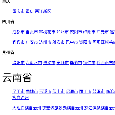
重庆
重庆市
重庆
两江新区
四川省
成都市
自贡市
攀枝花市
泸州市
德阳市
绵阳市
广元市
遂
宜宾市
广安市
达州市
雅安市
巴中市
资阳市
阿坝藏族羌
贵州省
贵阳市
六盘水市
遵义市
安顺市
毕节市
铜仁市
黔西南布
云南省
昆明市
曲靖市
玉溪市
保山市
昭通市
丽江市
普洱市
临沧
族自治州
大理白族自治州
德宏傣族景颇族自治州
怒江傈僳族自治