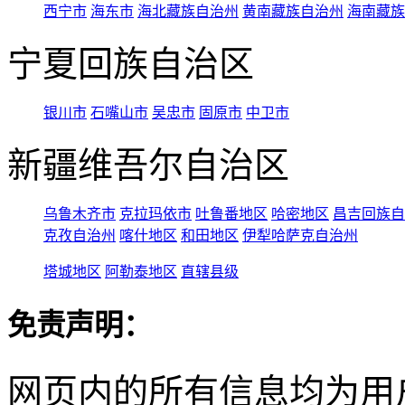
西宁市
海东市
海北藏族自治州
黄南藏族自治州
海南藏族
宁夏回族自治区
银川市
石嘴山市
吴忠市
固原市
中卫市
新疆维吾尔自治区
乌鲁木齐市
克拉玛依市
吐鲁番地区
哈密地区
昌吉回族自
克孜自治州
喀什地区
和田地区
伊犁哈萨克自治州
塔城地区
阿勒泰地区
直辖县级
免责声明：
网页内的所有信息均为用