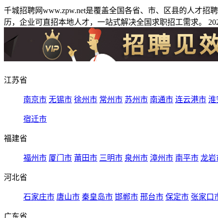
千城招聘网www.zpw.net是覆盖全国各省、市、区县的人
历，企业可直招本地人才，一站式解决全国求职招工需求。 2026
江苏省
南京市
无锡市
徐州市
常州市
苏州市
南通市
连云港市
淮
宿迁市
福建省
福州市
厦门市
莆田市
三明市
泉州市
漳州市
南平市
龙岩
河北省
石家庄市
唐山市
秦皇岛市
邯郸市
邢台市
保定市
张家口
广东省