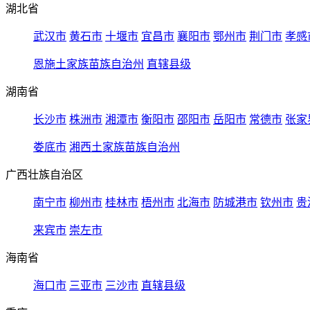
湖北省
武汉市
黄石市
十堰市
宜昌市
襄阳市
鄂州市
荆门市
孝感
恩施土家族苗族自治州
直辖县级
湖南省
长沙市
株洲市
湘潭市
衡阳市
邵阳市
岳阳市
常德市
张家
娄底市
湘西土家族苗族自治州
广西壮族自治区
南宁市
柳州市
桂林市
梧州市
北海市
防城港市
钦州市
贵
来宾市
崇左市
海南省
海口市
三亚市
三沙市
直辖县级