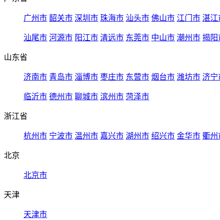
广州市
韶关市
深圳市
珠海市
汕头市
佛山市
江门市
湛江
汕尾市
河源市
阳江市
清远市
东莞市
中山市
潮州市
揭阳
山东省
济南市
青岛市
淄博市
枣庄市
东营市
烟台市
潍坊市
济宁
临沂市
德州市
聊城市
滨州市
菏泽市
浙江省
杭州市
宁波市
温州市
嘉兴市
湖州市
绍兴市
金华市
衢州
北京
北京市
天津
天津市