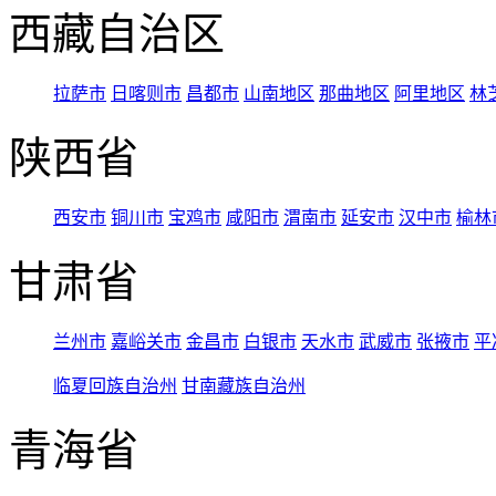
西藏自治区
拉萨市
日喀则市
昌都市
山南地区
那曲地区
阿里地区
林
陕西省
西安市
铜川市
宝鸡市
咸阳市
渭南市
延安市
汉中市
榆林
甘肃省
兰州市
嘉峪关市
金昌市
白银市
天水市
武威市
张掖市
平
临夏回族自治州
甘南藏族自治州
青海省