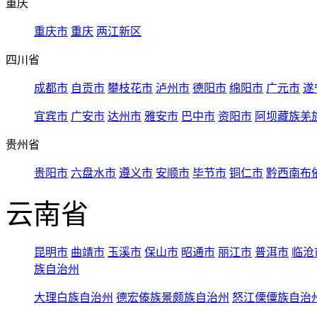
重庆
重庆市
重庆
两江新区
四川省
成都市
自贡市
攀枝花市
泸州市
德阳市
绵阳市
广元市
遂
宜宾市
广安市
达州市
雅安市
巴中市
资阳市
阿坝藏族羌
贵州省
贵阳市
六盘水市
遵义市
安顺市
毕节市
铜仁市
黔西南布
云南省
昆明市
曲靖市
玉溪市
保山市
昭通市
丽江市
普洱市
临沧
族自治州
大理白族自治州
德宏傣族景颇族自治州
怒江傈僳族自治