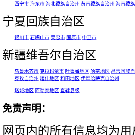
西宁市
海东市
海北藏族自治州
黄南藏族自治州
海南藏族
宁夏回族自治区
银川市
石嘴山市
吴忠市
固原市
中卫市
新疆维吾尔自治区
乌鲁木齐市
克拉玛依市
吐鲁番地区
哈密地区
昌吉回族自
克孜自治州
喀什地区
和田地区
伊犁哈萨克自治州
塔城地区
阿勒泰地区
直辖县级
免责声明：
网页内的所有信息均为用