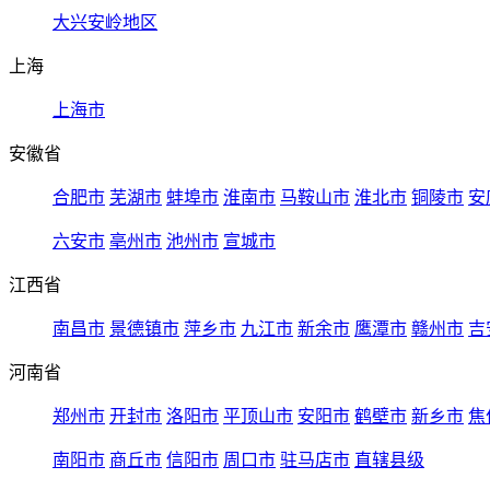
大兴安岭地区
上海
上海市
安徽省
合肥市
芜湖市
蚌埠市
淮南市
马鞍山市
淮北市
铜陵市
安
六安市
亳州市
池州市
宣城市
江西省
南昌市
景德镇市
萍乡市
九江市
新余市
鹰潭市
赣州市
吉
河南省
郑州市
开封市
洛阳市
平顶山市
安阳市
鹤壁市
新乡市
焦
南阳市
商丘市
信阳市
周口市
驻马店市
直辖县级