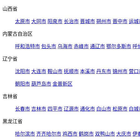
山西省
太原市
大同市
阳泉市
长治市
晋城市
朔州市
晋中市
运城
内蒙古自治区
呼和浩特市
包头市
乌海市
赤峰市
通辽市
鄂尔多斯市
呼
辽宁省
沈阳市
大连市
鞍山市
抚顺市
本溪市
丹东市
锦州市
营口
朝阳市
葫芦岛市
金普新区
吉林省
长春市
吉林市
四平市
辽源市
通化市
白山市
松原市
白城
黑龙江省
哈尔滨市
齐齐哈尔市
鸡西市
鹤岗市
双鸭山市
大庆市
伊