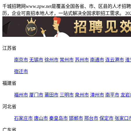
千城招聘网www.zpw.net是覆盖全国各省、市、区县的人
历，企业可直招本地人才，一站式解决全国求职招工需求。 2026
江苏省
南京市
无锡市
徐州市
常州市
苏州市
南通市
连云港市
淮
宿迁市
福建省
福州市
厦门市
莆田市
三明市
泉州市
漳州市
南平市
龙岩
河北省
石家庄市
唐山市
秦皇岛市
邯郸市
邢台市
保定市
张家口
广东省