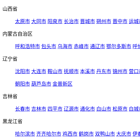
山西省
太原市
大同市
阳泉市
长治市
晋城市
朔州市
晋中市
运城
内蒙古自治区
呼和浩特市
包头市
乌海市
赤峰市
通辽市
鄂尔多斯市
呼
辽宁省
沈阳市
大连市
鞍山市
抚顺市
本溪市
丹东市
锦州市
营口
朝阳市
葫芦岛市
金普新区
吉林省
长春市
吉林市
四平市
辽源市
通化市
白山市
松原市
白城
黑龙江省
哈尔滨市
齐齐哈尔市
鸡西市
鹤岗市
双鸭山市
大庆市
伊