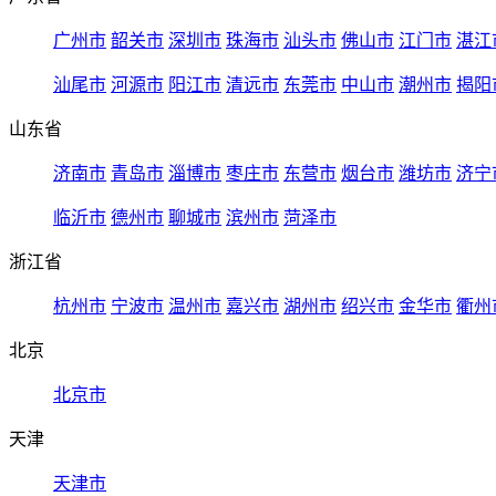
广州市
韶关市
深圳市
珠海市
汕头市
佛山市
江门市
湛江
汕尾市
河源市
阳江市
清远市
东莞市
中山市
潮州市
揭阳
山东省
济南市
青岛市
淄博市
枣庄市
东营市
烟台市
潍坊市
济宁
临沂市
德州市
聊城市
滨州市
菏泽市
浙江省
杭州市
宁波市
温州市
嘉兴市
湖州市
绍兴市
金华市
衢州
北京
北京市
天津
天津市