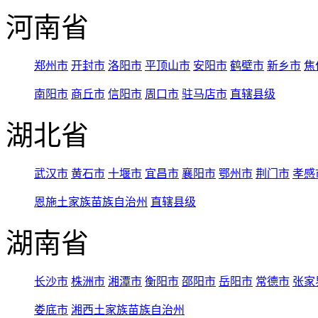
河南省
郑州市
开封市
洛阳市
平顶山市
安阳市
鹤壁市
新乡市
焦
南阳市
商丘市
信阳市
周口市
驻马店市
直辖县级
湖北省
武汉市
黄石市
十堰市
宜昌市
襄阳市
鄂州市
荆门市
孝感
恩施土家族苗族自治州
直辖县级
湖南省
长沙市
株洲市
湘潭市
衡阳市
邵阳市
岳阳市
常德市
张家
娄底市
湘西土家族苗族自治州