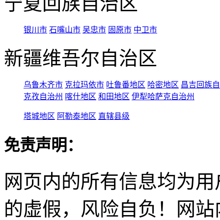
宁夏回族自治区
银川市
石嘴山市
吴忠市
固原市
中卫市
新疆维吾尔自治区
乌鲁木齐市
克拉玛依市
吐鲁番地区
哈密地区
昌吉回族自
克孜自治州
喀什地区
和田地区
伊犁哈萨克自治州
塔城地区
阿勒泰地区
直辖县级
免责声明：
网页内的所有信息均为用
的虚假，风险自负！网站