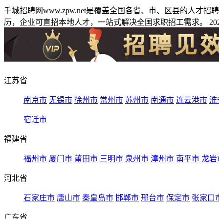
千城招聘网www.zpw.net是覆盖全国各省、市、区县的人
历，企业可直招本地人才，一站式解决全国求职招工需求。 2026
江苏省
南京市
无锡市
徐州市
常州市
苏州市
南通市
连云港市
淮
宿迁市
福建省
福州市
厦门市
莆田市
三明市
泉州市
漳州市
南平市
龙岩
河北省
石家庄市
唐山市
秦皇岛市
邯郸市
邢台市
保定市
张家口
广东省