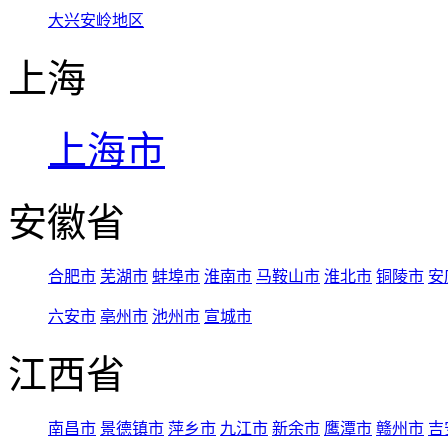
大兴安岭地区
上海
上海市
安徽省
合肥市
芜湖市
蚌埠市
淮南市
马鞍山市
淮北市
铜陵市
安
六安市
亳州市
池州市
宣城市
江西省
南昌市
景德镇市
萍乡市
九江市
新余市
鹰潭市
赣州市
吉