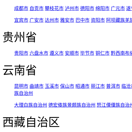
成都市
自贡市
攀枝花市
泸州市
德阳市
绵阳市
广元市
遂
宜宾市
广安市
达州市
雅安市
巴中市
资阳市
阿坝藏族羌
贵州省
贵阳市
六盘水市
遵义市
安顺市
毕节市
铜仁市
黔西南布
云南省
昆明市
曲靖市
玉溪市
保山市
昭通市
丽江市
普洱市
临沧
族自治州
大理白族自治州
德宏傣族景颇族自治州
怒江傈僳族自治
西藏自治区