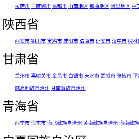
拉萨市
日喀则市
昌都市
山南地区
那曲地区
阿里地区
林
陕西省
西安市
铜川市
宝鸡市
咸阳市
渭南市
延安市
汉中市
榆林
甘肃省
兰州市
嘉峪关市
金昌市
白银市
天水市
武威市
张掖市
平
临夏回族自治州
甘南藏族自治州
青海省
西宁市
海东市
海北藏族自治州
黄南藏族自治州
海南藏族