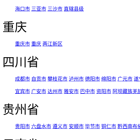
海口市
三亚市
三沙市
直辖县级
重庆
重庆市
重庆
两江新区
四川省
成都市
自贡市
攀枝花市
泸州市
德阳市
绵阳市
广元市
遂
宜宾市
广安市
达州市
雅安市
巴中市
资阳市
阿坝藏族羌
贵州省
贵阳市
六盘水市
遵义市
安顺市
毕节市
铜仁市
黔西南布