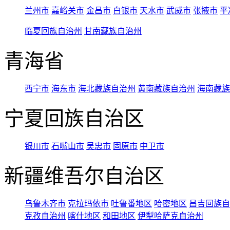
兰州市
嘉峪关市
金昌市
白银市
天水市
武威市
张掖市
平
临夏回族自治州
甘南藏族自治州
青海省
西宁市
海东市
海北藏族自治州
黄南藏族自治州
海南藏族
宁夏回族自治区
银川市
石嘴山市
吴忠市
固原市
中卫市
新疆维吾尔自治区
乌鲁木齐市
克拉玛依市
吐鲁番地区
哈密地区
昌吉回族自
克孜自治州
喀什地区
和田地区
伊犁哈萨克自治州