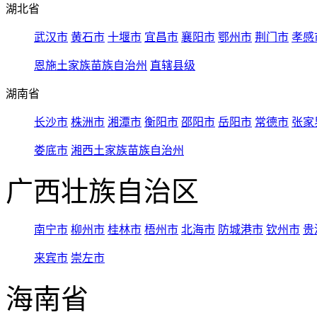
湖北省
武汉市
黄石市
十堰市
宜昌市
襄阳市
鄂州市
荆门市
孝感
恩施土家族苗族自治州
直辖县级
湖南省
长沙市
株洲市
湘潭市
衡阳市
邵阳市
岳阳市
常德市
张家
娄底市
湘西土家族苗族自治州
广西壮族自治区
南宁市
柳州市
桂林市
梧州市
北海市
防城港市
钦州市
贵
来宾市
崇左市
海南省