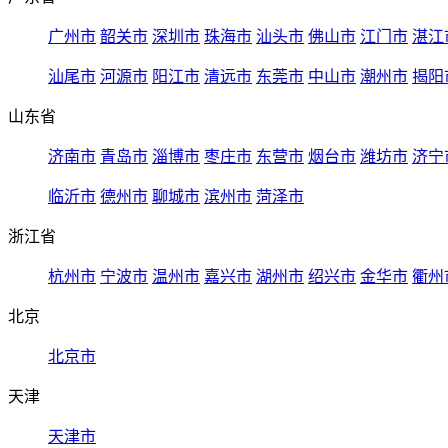
广州市
韶关市
深圳市
珠海市
汕头市
佛山市
江门市
湛江
汕尾市
河源市
阳江市
清远市
东莞市
中山市
潮州市
揭阳
山东省
济南市
青岛市
淄博市
枣庄市
东营市
烟台市
潍坊市
济宁
临沂市
德州市
聊城市
滨州市
菏泽市
浙江省
杭州市
宁波市
温州市
嘉兴市
湖州市
绍兴市
金华市
衢州
北京
北京市
天津
天津市