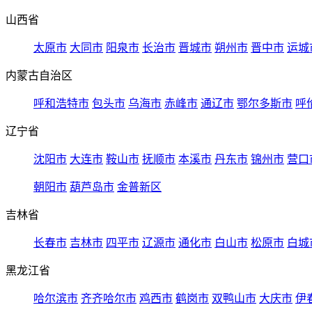
山西省
太原市
大同市
阳泉市
长治市
晋城市
朔州市
晋中市
运城
内蒙古自治区
呼和浩特市
包头市
乌海市
赤峰市
通辽市
鄂尔多斯市
呼
辽宁省
沈阳市
大连市
鞍山市
抚顺市
本溪市
丹东市
锦州市
营口
朝阳市
葫芦岛市
金普新区
吉林省
长春市
吉林市
四平市
辽源市
通化市
白山市
松原市
白城
黑龙江省
哈尔滨市
齐齐哈尔市
鸡西市
鹤岗市
双鸭山市
大庆市
伊