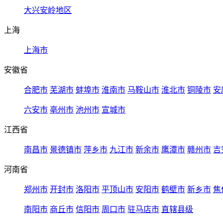
大兴安岭地区
上海
上海市
安徽省
合肥市
芜湖市
蚌埠市
淮南市
马鞍山市
淮北市
铜陵市
安
六安市
亳州市
池州市
宣城市
江西省
南昌市
景德镇市
萍乡市
九江市
新余市
鹰潭市
赣州市
吉
河南省
郑州市
开封市
洛阳市
平顶山市
安阳市
鹤壁市
新乡市
焦
南阳市
商丘市
信阳市
周口市
驻马店市
直辖县级