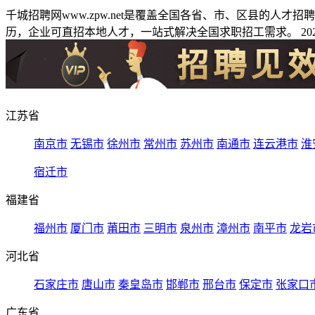
千城招聘网www.zpw.net是覆盖全国各省、市、区县的人
历，企业可直招本地人才，一站式解决全国求职招工需求。 2026
江苏省
南京市
无锡市
徐州市
常州市
苏州市
南通市
连云港市
淮
宿迁市
福建省
福州市
厦门市
莆田市
三明市
泉州市
漳州市
南平市
龙岩
河北省
石家庄市
唐山市
秦皇岛市
邯郸市
邢台市
保定市
张家口
广东省