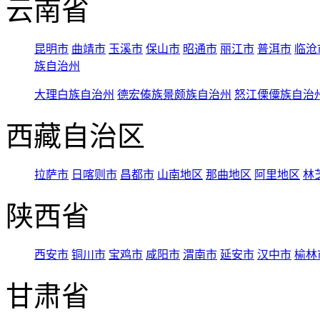
云南省
昆明市
曲靖市
玉溪市
保山市
昭通市
丽江市
普洱市
临沧
族自治州
大理白族自治州
德宏傣族景颇族自治州
怒江傈僳族自治
西藏自治区
拉萨市
日喀则市
昌都市
山南地区
那曲地区
阿里地区
林
陕西省
西安市
铜川市
宝鸡市
咸阳市
渭南市
延安市
汉中市
榆林
甘肃省