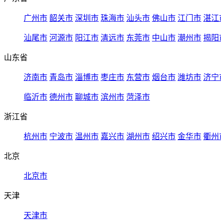
广州市
韶关市
深圳市
珠海市
汕头市
佛山市
江门市
湛江
汕尾市
河源市
阳江市
清远市
东莞市
中山市
潮州市
揭阳
山东省
济南市
青岛市
淄博市
枣庄市
东营市
烟台市
潍坊市
济宁
临沂市
德州市
聊城市
滨州市
菏泽市
浙江省
杭州市
宁波市
温州市
嘉兴市
湖州市
绍兴市
金华市
衢州
北京
北京市
天津
天津市