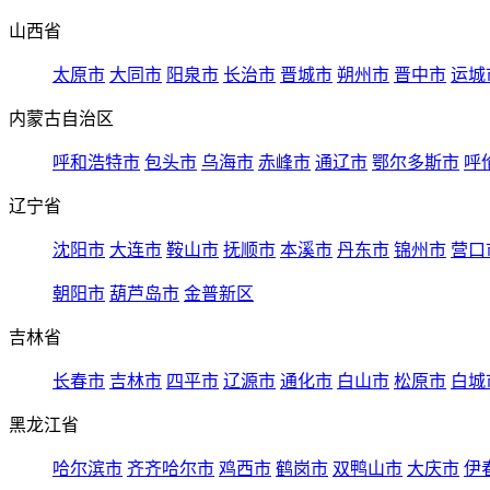
山西省
太原市
大同市
阳泉市
长治市
晋城市
朔州市
晋中市
运城
内蒙古自治区
呼和浩特市
包头市
乌海市
赤峰市
通辽市
鄂尔多斯市
呼
辽宁省
沈阳市
大连市
鞍山市
抚顺市
本溪市
丹东市
锦州市
营口
朝阳市
葫芦岛市
金普新区
吉林省
长春市
吉林市
四平市
辽源市
通化市
白山市
松原市
白城
黑龙江省
哈尔滨市
齐齐哈尔市
鸡西市
鹤岗市
双鸭山市
大庆市
伊