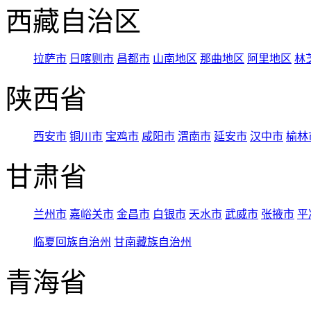
西藏自治区
拉萨市
日喀则市
昌都市
山南地区
那曲地区
阿里地区
林
陕西省
西安市
铜川市
宝鸡市
咸阳市
渭南市
延安市
汉中市
榆林
甘肃省
兰州市
嘉峪关市
金昌市
白银市
天水市
武威市
张掖市
平
临夏回族自治州
甘南藏族自治州
青海省