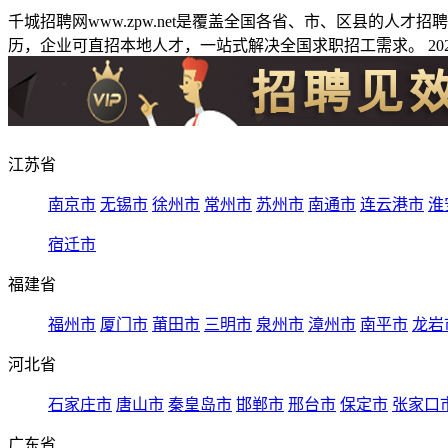
千城招聘网www.zpw.net是覆盖全国各省、市、区县的人
历，企业可直招本地人才，一站式解决全国求职招工需求。 2026
江苏省
南京市
无锡市
徐州市
常州市
苏州市
南通市
连云港市
淮
宿迁市
福建省
福州市
厦门市
莆田市
三明市
泉州市
漳州市
南平市
龙岩
河北省
石家庄市
唐山市
秦皇岛市
邯郸市
邢台市
保定市
张家口
广东省