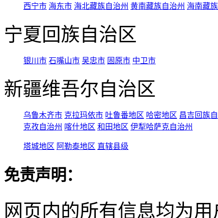
西宁市
海东市
海北藏族自治州
黄南藏族自治州
海南藏族
宁夏回族自治区
银川市
石嘴山市
吴忠市
固原市
中卫市
新疆维吾尔自治区
乌鲁木齐市
克拉玛依市
吐鲁番地区
哈密地区
昌吉回族自
克孜自治州
喀什地区
和田地区
伊犁哈萨克自治州
塔城地区
阿勒泰地区
直辖县级
免责声明：
网页内的所有信息均为用