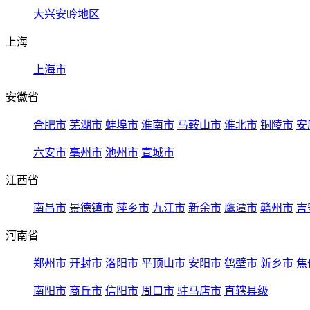
大兴安岭地区
上海
上海市
安徽省
合肥市
芜湖市
蚌埠市
淮南市
马鞍山市
淮北市
铜陵市
安
六安市
亳州市
池州市
宣城市
江西省
南昌市
景德镇市
萍乡市
九江市
新余市
鹰潭市
赣州市
吉
河南省
郑州市
开封市
洛阳市
平顶山市
安阳市
鹤壁市
新乡市
焦
南阳市
商丘市
信阳市
周口市
驻马店市
直辖县级