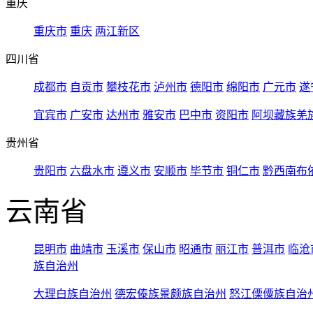
重庆
重庆市
重庆
两江新区
四川省
成都市
自贡市
攀枝花市
泸州市
德阳市
绵阳市
广元市
遂
宜宾市
广安市
达州市
雅安市
巴中市
资阳市
阿坝藏族羌
贵州省
贵阳市
六盘水市
遵义市
安顺市
毕节市
铜仁市
黔西南布
云南省
昆明市
曲靖市
玉溪市
保山市
昭通市
丽江市
普洱市
临沧
族自治州
大理白族自治州
德宏傣族景颇族自治州
怒江傈僳族自治