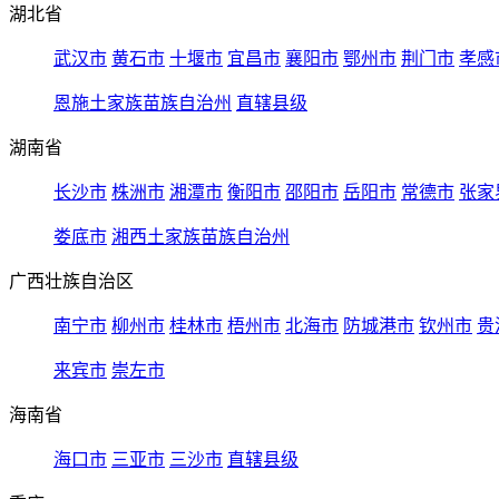
湖北省
武汉市
黄石市
十堰市
宜昌市
襄阳市
鄂州市
荆门市
孝感
恩施土家族苗族自治州
直辖县级
湖南省
长沙市
株洲市
湘潭市
衡阳市
邵阳市
岳阳市
常德市
张家
娄底市
湘西土家族苗族自治州
广西壮族自治区
南宁市
柳州市
桂林市
梧州市
北海市
防城港市
钦州市
贵
来宾市
崇左市
海南省
海口市
三亚市
三沙市
直辖县级