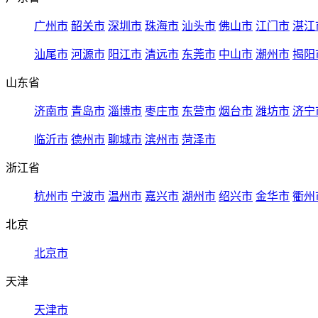
广州市
韶关市
深圳市
珠海市
汕头市
佛山市
江门市
湛江
汕尾市
河源市
阳江市
清远市
东莞市
中山市
潮州市
揭阳
山东省
济南市
青岛市
淄博市
枣庄市
东营市
烟台市
潍坊市
济宁
临沂市
德州市
聊城市
滨州市
菏泽市
浙江省
杭州市
宁波市
温州市
嘉兴市
湖州市
绍兴市
金华市
衢州
北京
北京市
天津
天津市