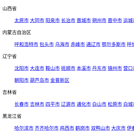
山西省
太原市
大同市
阳泉市
长治市
晋城市
朔州市
晋中市
运城
内蒙古自治区
呼和浩特市
包头市
乌海市
赤峰市
通辽市
鄂尔多斯市
呼
辽宁省
沈阳市
大连市
鞍山市
抚顺市
本溪市
丹东市
锦州市
营口
朝阳市
葫芦岛市
金普新区
吉林省
长春市
吉林市
四平市
辽源市
通化市
白山市
松原市
白城
黑龙江省
哈尔滨市
齐齐哈尔市
鸡西市
鹤岗市
双鸭山市
大庆市
伊