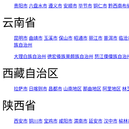
贵阳市
六盘水市
遵义市
安顺市
毕节市
铜仁市
黔西南布
云南省
昆明市
曲靖市
玉溪市
保山市
昭通市
丽江市
普洱市
临沧
族自治州
大理白族自治州
德宏傣族景颇族自治州
怒江傈僳族自治
西藏自治区
拉萨市
日喀则市
昌都市
山南地区
那曲地区
阿里地区
林
陕西省
西安市
铜川市
宝鸡市
咸阳市
渭南市
延安市
汉中市
榆林