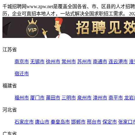
千城招聘网www.zpw.net是覆盖全国各省、市、区县的人
历，企业可直招本地人才，一站式解决全国求职招工需求。 2026
江苏省
南京市
无锡市
徐州市
常州市
苏州市
南通市
连云港市
淮
宿迁市
福建省
福州市
厦门市
莆田市
三明市
泉州市
漳州市
南平市
龙岩
河北省
石家庄市
唐山市
秦皇岛市
邯郸市
邢台市
保定市
张家口
广东省