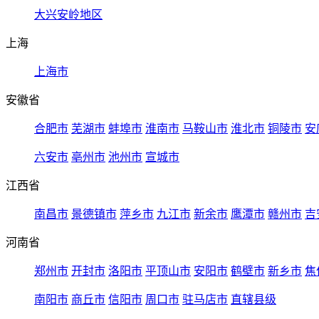
大兴安岭地区
上海
上海市
安徽省
合肥市
芜湖市
蚌埠市
淮南市
马鞍山市
淮北市
铜陵市
安
六安市
亳州市
池州市
宣城市
江西省
南昌市
景德镇市
萍乡市
九江市
新余市
鹰潭市
赣州市
吉
河南省
郑州市
开封市
洛阳市
平顶山市
安阳市
鹤壁市
新乡市
焦
南阳市
商丘市
信阳市
周口市
驻马店市
直辖县级