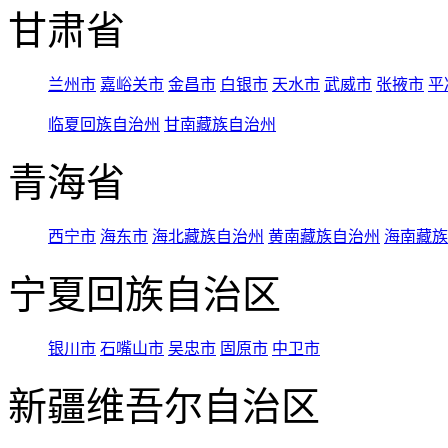
甘肃省
兰州市
嘉峪关市
金昌市
白银市
天水市
武威市
张掖市
平
临夏回族自治州
甘南藏族自治州
青海省
西宁市
海东市
海北藏族自治州
黄南藏族自治州
海南藏族
宁夏回族自治区
银川市
石嘴山市
吴忠市
固原市
中卫市
新疆维吾尔自治区