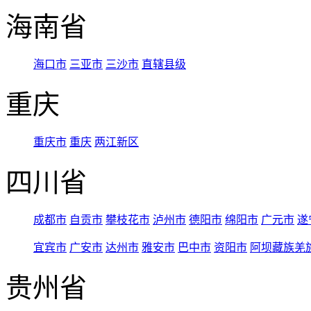
海南省
海口市
三亚市
三沙市
直辖县级
重庆
重庆市
重庆
两江新区
四川省
成都市
自贡市
攀枝花市
泸州市
德阳市
绵阳市
广元市
遂
宜宾市
广安市
达州市
雅安市
巴中市
资阳市
阿坝藏族羌
贵州省