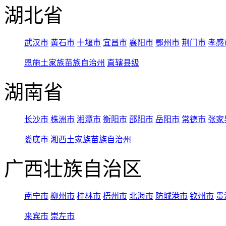
湖北省
武汉市
黄石市
十堰市
宜昌市
襄阳市
鄂州市
荆门市
孝感
恩施土家族苗族自治州
直辖县级
湖南省
长沙市
株洲市
湘潭市
衡阳市
邵阳市
岳阳市
常德市
张家
娄底市
湘西土家族苗族自治州
广西壮族自治区
南宁市
柳州市
桂林市
梧州市
北海市
防城港市
钦州市
贵
来宾市
崇左市