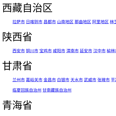
西藏自治区
拉萨市
日喀则市
昌都市
山南地区
那曲地区
阿里地区
林
陕西省
西安市
铜川市
宝鸡市
咸阳市
渭南市
延安市
汉中市
榆林
甘肃省
兰州市
嘉峪关市
金昌市
白银市
天水市
武威市
张掖市
平
临夏回族自治州
甘南藏族自治州
青海省