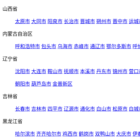
山西省
太原市
大同市
阳泉市
长治市
晋城市
朔州市
晋中市
运城
内蒙古自治区
呼和浩特市
包头市
乌海市
赤峰市
通辽市
鄂尔多斯市
呼
辽宁省
沈阳市
大连市
鞍山市
抚顺市
本溪市
丹东市
锦州市
营口
朝阳市
葫芦岛市
金普新区
吉林省
长春市
吉林市
四平市
辽源市
通化市
白山市
松原市
白城
黑龙江省
哈尔滨市
齐齐哈尔市
鸡西市
鹤岗市
双鸭山市
大庆市
伊