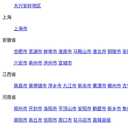
大兴安岭地区
上海
上海市
安徽省
合肥市
芜湖市
蚌埠市
淮南市
马鞍山市
淮北市
铜陵市
安
六安市
亳州市
池州市
宣城市
江西省
南昌市
景德镇市
萍乡市
九江市
新余市
鹰潭市
赣州市
吉
河南省
郑州市
开封市
洛阳市
平顶山市
安阳市
鹤壁市
新乡市
焦
南阳市
商丘市
信阳市
周口市
驻马店市
直辖县级