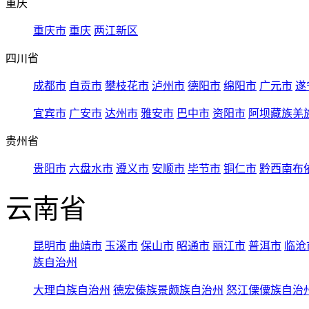
重庆
重庆市
重庆
两江新区
四川省
成都市
自贡市
攀枝花市
泸州市
德阳市
绵阳市
广元市
遂
宜宾市
广安市
达州市
雅安市
巴中市
资阳市
阿坝藏族羌
贵州省
贵阳市
六盘水市
遵义市
安顺市
毕节市
铜仁市
黔西南布
云南省
昆明市
曲靖市
玉溪市
保山市
昭通市
丽江市
普洱市
临沧
族自治州
大理白族自治州
德宏傣族景颇族自治州
怒江傈僳族自治