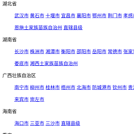
湖北省
武汉市
黄石市
十堰市
宜昌市
襄阳市
鄂州市
荆门市
孝感
恩施土家族苗族自治州
直辖县级
湖南省
长沙市
株洲市
湘潭市
衡阳市
邵阳市
岳阳市
常德市
张家
娄底市
湘西土家族苗族自治州
广西壮族自治区
南宁市
柳州市
桂林市
梧州市
北海市
防城港市
钦州市
贵
来宾市
崇左市
海南省
海口市
三亚市
三沙市
直辖县级