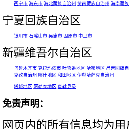
西宁市
海东市
海北藏族自治州
黄南藏族自治州
海南藏族
宁夏回族自治区
银川市
石嘴山市
吴忠市
固原市
中卫市
新疆维吾尔自治区
乌鲁木齐市
克拉玛依市
吐鲁番地区
哈密地区
昌吉回族自
克孜自治州
喀什地区
和田地区
伊犁哈萨克自治州
塔城地区
阿勒泰地区
直辖县级
免责声明：
网页内的所有信息均为用