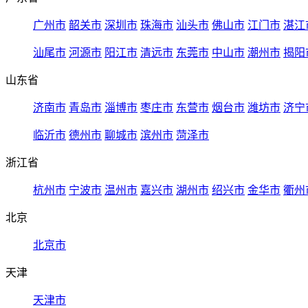
广州市
韶关市
深圳市
珠海市
汕头市
佛山市
江门市
湛江
汕尾市
河源市
阳江市
清远市
东莞市
中山市
潮州市
揭阳
山东省
济南市
青岛市
淄博市
枣庄市
东营市
烟台市
潍坊市
济宁
临沂市
德州市
聊城市
滨州市
菏泽市
浙江省
杭州市
宁波市
温州市
嘉兴市
湖州市
绍兴市
金华市
衢州
北京
北京市
天津
天津市