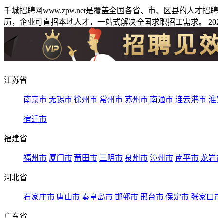
千城招聘网www.zpw.net是覆盖全国各省、市、区县的人
历，企业可直招本地人才，一站式解决全国求职招工需求。 2026
江苏省
南京市
无锡市
徐州市
常州市
苏州市
南通市
连云港市
淮
宿迁市
福建省
福州市
厦门市
莆田市
三明市
泉州市
漳州市
南平市
龙岩
河北省
石家庄市
唐山市
秦皇岛市
邯郸市
邢台市
保定市
张家口
广东省