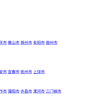
庆市
黄山市
滁州市
阜阳市
宿州市
安市
宜春市
抚州市
上饶市
作市
濮阳市
许昌市
漯河市
三门峡市