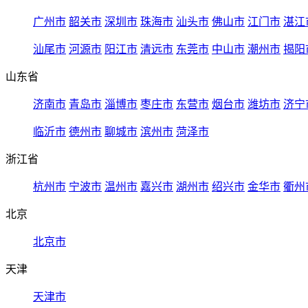
广州市
韶关市
深圳市
珠海市
汕头市
佛山市
江门市
湛江
汕尾市
河源市
阳江市
清远市
东莞市
中山市
潮州市
揭阳
山东省
济南市
青岛市
淄博市
枣庄市
东营市
烟台市
潍坊市
济宁
临沂市
德州市
聊城市
滨州市
菏泽市
浙江省
杭州市
宁波市
温州市
嘉兴市
湖州市
绍兴市
金华市
衢州
北京
北京市
天津
天津市