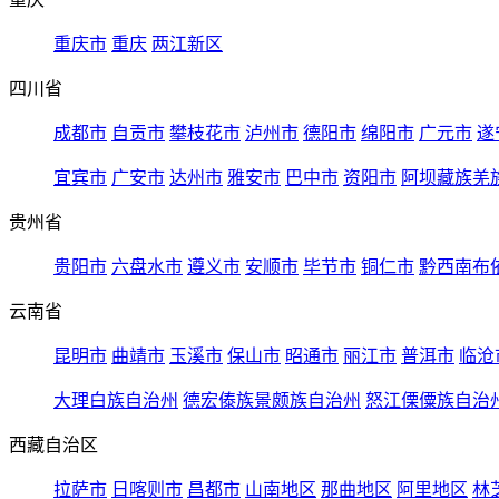
重庆市
重庆
两江新区
四川省
成都市
自贡市
攀枝花市
泸州市
德阳市
绵阳市
广元市
遂
宜宾市
广安市
达州市
雅安市
巴中市
资阳市
阿坝藏族羌
贵州省
贵阳市
六盘水市
遵义市
安顺市
毕节市
铜仁市
黔西南布
云南省
昆明市
曲靖市
玉溪市
保山市
昭通市
丽江市
普洱市
临沧
大理白族自治州
德宏傣族景颇族自治州
怒江傈僳族自治
西藏自治区
拉萨市
日喀则市
昌都市
山南地区
那曲地区
阿里地区
林