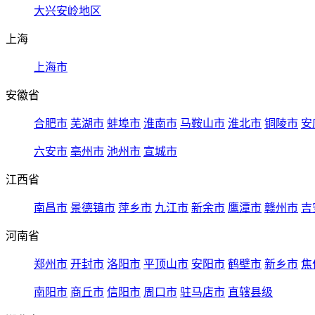
大兴安岭地区
上海
上海市
安徽省
合肥市
芜湖市
蚌埠市
淮南市
马鞍山市
淮北市
铜陵市
安
六安市
亳州市
池州市
宣城市
江西省
南昌市
景德镇市
萍乡市
九江市
新余市
鹰潭市
赣州市
吉
河南省
郑州市
开封市
洛阳市
平顶山市
安阳市
鹤壁市
新乡市
焦
南阳市
商丘市
信阳市
周口市
驻马店市
直辖县级