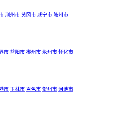
市
荆州市
黄冈市
咸宁市
随州市
界市
益阳市
郴州市
永州市
怀化市
港市
玉林市
百色市
贺州市
河池市