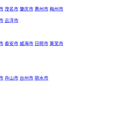
市
茂名市
肇庆市
惠州市
梅州市
市
云浮市
市
泰安市
威海市
日照市
莱芜市
市
舟山市
台州市
丽水市