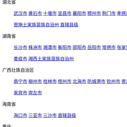
湖北省
武汉市
黄石市
十堰市
宜昌市
襄阳市
鄂州市
荆门市
孝感
恩施土家族苗族自治州
直辖县级
湖南省
长沙市
株洲市
湘潭市
衡阳市
邵阳市
岳阳市
常德市
张家
娄底市
湘西土家族苗族自治州
广西壮族自治区
南宁市
柳州市
桂林市
梧州市
北海市
防城港市
钦州市
贵
来宾市
崇左市
海南省
海口市
三亚市
三沙市
直辖县级
重庆