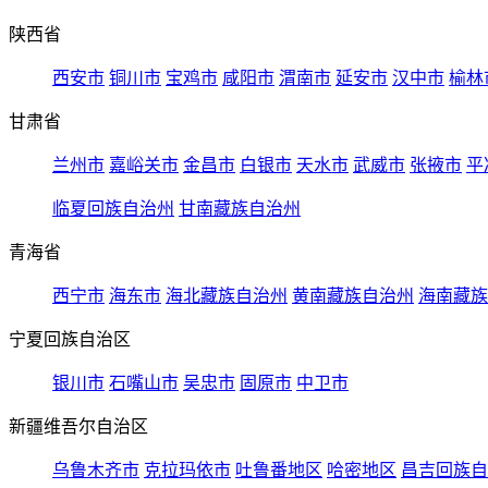
陕西省
西安市
铜川市
宝鸡市
咸阳市
渭南市
延安市
汉中市
榆林
甘肃省
兰州市
嘉峪关市
金昌市
白银市
天水市
武威市
张掖市
平
临夏回族自治州
甘南藏族自治州
青海省
西宁市
海东市
海北藏族自治州
黄南藏族自治州
海南藏族
宁夏回族自治区
银川市
石嘴山市
吴忠市
固原市
中卫市
新疆维吾尔自治区
乌鲁木齐市
克拉玛依市
吐鲁番地区
哈密地区
昌吉回族自