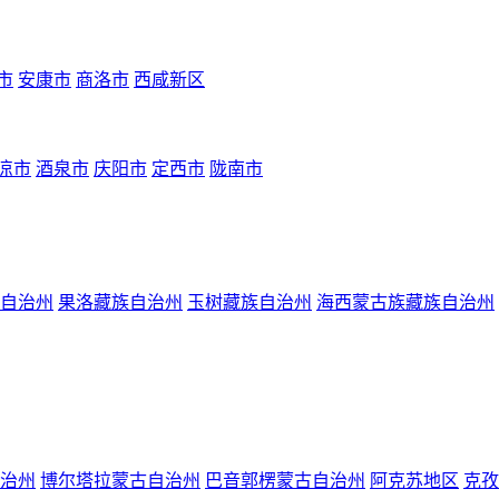
市
安康市
商洛市
西咸新区
凉市
酒泉市
庆阳市
定西市
陇南市
自治州
果洛藏族自治州
玉树藏族自治州
海西蒙古族藏族自治州
治州
博尔塔拉蒙古自治州
巴音郭楞蒙古自治州
阿克苏地区
克孜