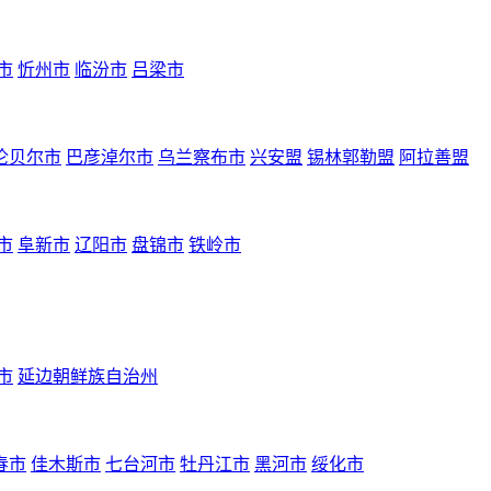
市
忻州市
临汾市
吕梁市
伦贝尔市
巴彦淖尔市
乌兰察布市
兴安盟
锡林郭勒盟
阿拉善盟
市
阜新市
辽阳市
盘锦市
铁岭市
市
延边朝鲜族自治州
春市
佳木斯市
七台河市
牡丹江市
黑河市
绥化市