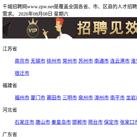
千城招聘网www.zpw.net是覆盖全国各省、市、区县的
需求。 2026年08月08日 星期六
江苏省
南京市
无锡市
徐州市
常州市
苏州市
南通市
连云港市
淮
宿迁市
福建省
福州市
厦门市
莆田市
三明市
泉州市
漳州市
南平市
龙岩
河北省
石家庄市
唐山市
秦皇岛市
邯郸市
邢台市
保定市
张家口
广东省