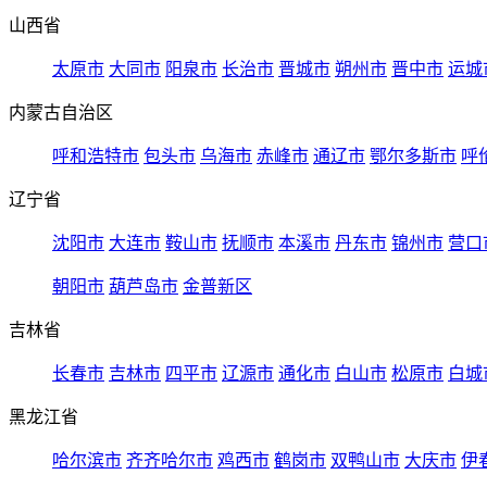
山西省
太原市
大同市
阳泉市
长治市
晋城市
朔州市
晋中市
运城
内蒙古自治区
呼和浩特市
包头市
乌海市
赤峰市
通辽市
鄂尔多斯市
呼
辽宁省
沈阳市
大连市
鞍山市
抚顺市
本溪市
丹东市
锦州市
营口
朝阳市
葫芦岛市
金普新区
吉林省
长春市
吉林市
四平市
辽源市
通化市
白山市
松原市
白城
黑龙江省
哈尔滨市
齐齐哈尔市
鸡西市
鹤岗市
双鸭山市
大庆市
伊