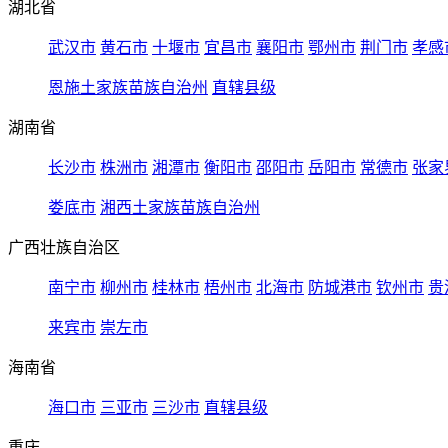
湖北省
武汉市
黄石市
十堰市
宜昌市
襄阳市
鄂州市
荆门市
孝感
恩施土家族苗族自治州
直辖县级
湖南省
长沙市
株洲市
湘潭市
衡阳市
邵阳市
岳阳市
常德市
张家
娄底市
湘西土家族苗族自治州
广西壮族自治区
南宁市
柳州市
桂林市
梧州市
北海市
防城港市
钦州市
贵
来宾市
崇左市
海南省
海口市
三亚市
三沙市
直辖县级
重庆