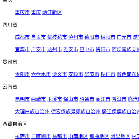
重庆市
重庆
两江新区
四川省
成都市
自贡市
攀枝花市
泸州市
德阳市
绵阳市
广元市
遂
宜宾市
广安市
达州市
雅安市
巴中市
资阳市
阿坝藏族羌
贵州省
贵阳市
六盘水市
遵义市
安顺市
毕节市
铜仁市
黔西南布
云南省
昆明市
曲靖市
玉溪市
保山市
昭通市
丽江市
普洱市
临沧
大理白族自治州
德宏傣族景颇族自治州
怒江傈僳族自治
西藏自治区
拉萨市
日喀则市
昌都市
山南地区
那曲地区
阿里地区
林