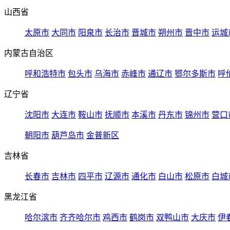
山西省
太原市
大同市
阳泉市
长治市
晋城市
朔州市
晋中市
运城
内蒙古自治区
呼和浩特市
包头市
乌海市
赤峰市
通辽市
鄂尔多斯市
呼
辽宁省
沈阳市
大连市
鞍山市
抚顺市
本溪市
丹东市
锦州市
营口
朝阳市
葫芦岛市
金普新区
吉林省
长春市
吉林市
四平市
辽源市
通化市
白山市
松原市
白城
黑龙江省
哈尔滨市
齐齐哈尔市
鸡西市
鹤岗市
双鸭山市
大庆市
伊