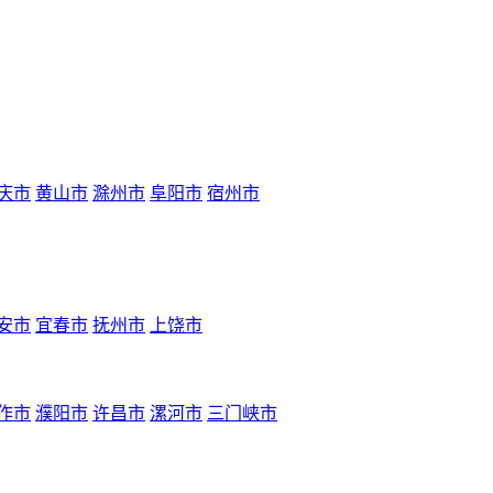
庆市
黄山市
滁州市
阜阳市
宿州市
安市
宜春市
抚州市
上饶市
作市
濮阳市
许昌市
漯河市
三门峡市