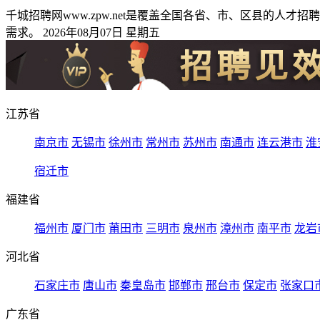
千城招聘网www.zpw.net是覆盖全国各省、市、区县的
需求。 2026年08月07日 星期五
江苏省
南京市
无锡市
徐州市
常州市
苏州市
南通市
连云港市
淮
宿迁市
福建省
福州市
厦门市
莆田市
三明市
泉州市
漳州市
南平市
龙岩
河北省
石家庄市
唐山市
秦皇岛市
邯郸市
邢台市
保定市
张家口
广东省