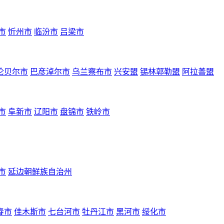
市
忻州市
临汾市
吕梁市
伦贝尔市
巴彦淖尔市
乌兰察布市
兴安盟
锡林郭勒盟
阿拉善盟
市
阜新市
辽阳市
盘锦市
铁岭市
市
延边朝鲜族自治州
春市
佳木斯市
七台河市
牡丹江市
黑河市
绥化市