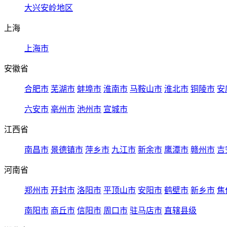
大兴安岭地区
上海
上海市
安徽省
合肥市
芜湖市
蚌埠市
淮南市
马鞍山市
淮北市
铜陵市
安
六安市
亳州市
池州市
宣城市
江西省
南昌市
景德镇市
萍乡市
九江市
新余市
鹰潭市
赣州市
吉
河南省
郑州市
开封市
洛阳市
平顶山市
安阳市
鹤壁市
新乡市
焦
南阳市
商丘市
信阳市
周口市
驻马店市
直辖县级