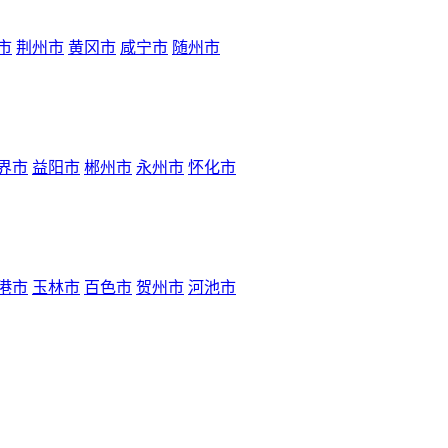
市
荆州市
黄冈市
咸宁市
随州市
界市
益阳市
郴州市
永州市
怀化市
港市
玉林市
百色市
贺州市
河池市