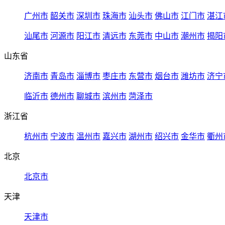
广州市
韶关市
深圳市
珠海市
汕头市
佛山市
江门市
湛江
汕尾市
河源市
阳江市
清远市
东莞市
中山市
潮州市
揭阳
山东省
济南市
青岛市
淄博市
枣庄市
东营市
烟台市
潍坊市
济宁
临沂市
德州市
聊城市
滨州市
菏泽市
浙江省
杭州市
宁波市
温州市
嘉兴市
湖州市
绍兴市
金华市
衢州
北京
北京市
天津
天津市