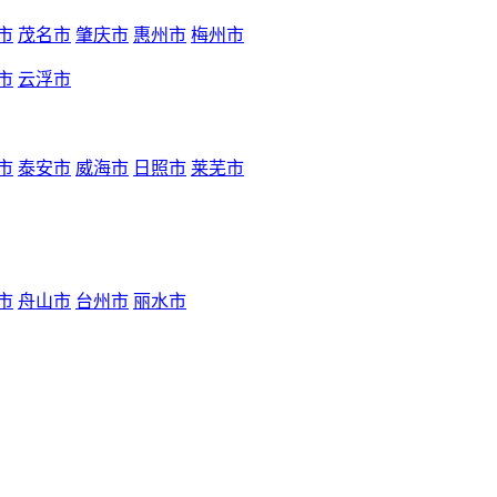
市
茂名市
肇庆市
惠州市
梅州市
市
云浮市
市
泰安市
威海市
日照市
莱芜市
市
舟山市
台州市
丽水市