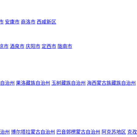
市
安康市
商洛市
西咸新区
凉市
酒泉市
庆阳市
定西市
陇南市
自治州
果洛藏族自治州
玉树藏族自治州
海西蒙古族藏族自治州
治州
博尔塔拉蒙古自治州
巴音郭楞蒙古自治州
阿克苏地区
克孜