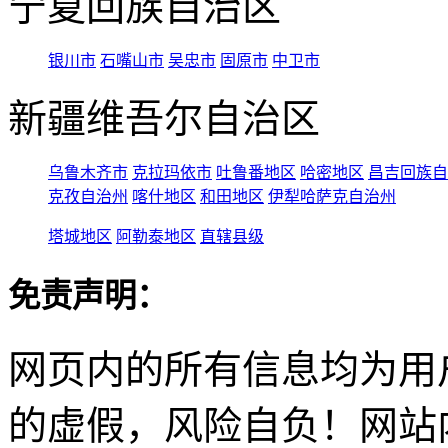
宁夏回族自治区
银川市
石嘴山市
吴忠市
固原市
中卫市
新疆维吾尔自治区
乌鲁木齐市
克拉玛依市
吐鲁番地区
哈密地区
昌吉回族自
克孜自治州
喀什地区
和田地区
伊犁哈萨克自治州
塔城地区
阿勒泰地区
直辖县级
免责声明：
网页内的所有信息均为用
的虚假，风险自负！网站