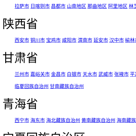
拉萨市
日喀则市
昌都市
山南地区
那曲地区
阿里地区
林
陕西省
西安市
铜川市
宝鸡市
咸阳市
渭南市
延安市
汉中市
榆林
甘肃省
兰州市
嘉峪关市
金昌市
白银市
天水市
武威市
张掖市
平
临夏回族自治州
甘南藏族自治州
青海省
西宁市
海东市
海北藏族自治州
黄南藏族自治州
海南藏族