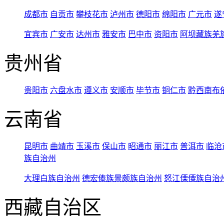
成都市
自贡市
攀枝花市
泸州市
德阳市
绵阳市
广元市
遂
宜宾市
广安市
达州市
雅安市
巴中市
资阳市
阿坝藏族羌
贵州省
贵阳市
六盘水市
遵义市
安顺市
毕节市
铜仁市
黔西南布
云南省
昆明市
曲靖市
玉溪市
保山市
昭通市
丽江市
普洱市
临沧
族自治州
大理白族自治州
德宏傣族景颇族自治州
怒江傈僳族自治
西藏自治区