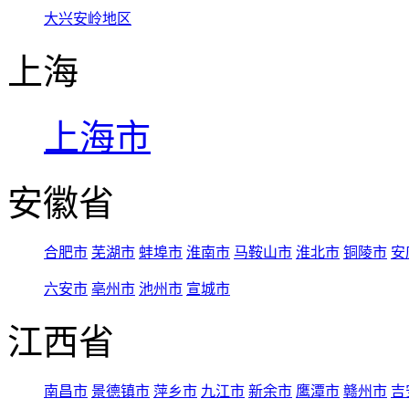
大兴安岭地区
上海
上海市
安徽省
合肥市
芜湖市
蚌埠市
淮南市
马鞍山市
淮北市
铜陵市
安
六安市
亳州市
池州市
宣城市
江西省
南昌市
景德镇市
萍乡市
九江市
新余市
鹰潭市
赣州市
吉