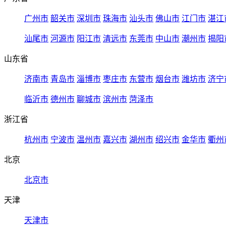
广州市
韶关市
深圳市
珠海市
汕头市
佛山市
江门市
湛江
汕尾市
河源市
阳江市
清远市
东莞市
中山市
潮州市
揭阳
山东省
济南市
青岛市
淄博市
枣庄市
东营市
烟台市
潍坊市
济宁
临沂市
德州市
聊城市
滨州市
菏泽市
浙江省
杭州市
宁波市
温州市
嘉兴市
湖州市
绍兴市
金华市
衢州
北京
北京市
天津
天津市