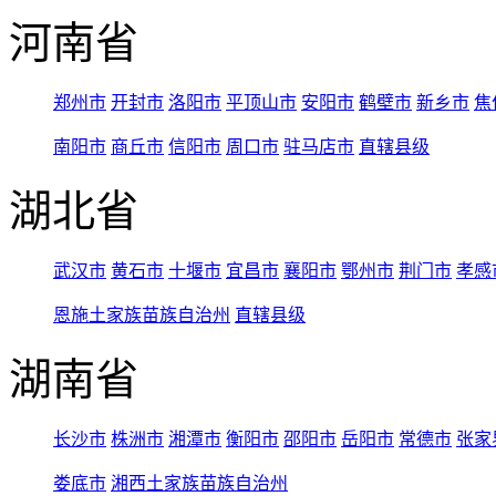
河南省
郑州市
开封市
洛阳市
平顶山市
安阳市
鹤壁市
新乡市
焦
南阳市
商丘市
信阳市
周口市
驻马店市
直辖县级
湖北省
武汉市
黄石市
十堰市
宜昌市
襄阳市
鄂州市
荆门市
孝感
恩施土家族苗族自治州
直辖县级
湖南省
长沙市
株洲市
湘潭市
衡阳市
邵阳市
岳阳市
常德市
张家
娄底市
湘西土家族苗族自治州