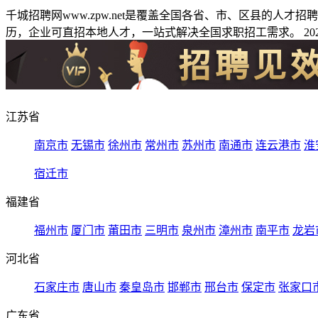
千城招聘网www.zpw.net是覆盖全国各省、市、区县的人
历，企业可直招本地人才，一站式解决全国求职招工需求。 2026
江苏省
南京市
无锡市
徐州市
常州市
苏州市
南通市
连云港市
淮
宿迁市
福建省
福州市
厦门市
莆田市
三明市
泉州市
漳州市
南平市
龙岩
河北省
石家庄市
唐山市
秦皇岛市
邯郸市
邢台市
保定市
张家口
广东省