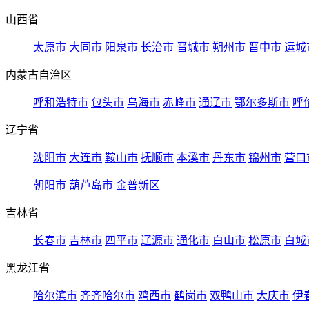
山西省
太原市
大同市
阳泉市
长治市
晋城市
朔州市
晋中市
运城
内蒙古自治区
呼和浩特市
包头市
乌海市
赤峰市
通辽市
鄂尔多斯市
呼
辽宁省
沈阳市
大连市
鞍山市
抚顺市
本溪市
丹东市
锦州市
营口
朝阳市
葫芦岛市
金普新区
吉林省
长春市
吉林市
四平市
辽源市
通化市
白山市
松原市
白城
黑龙江省
哈尔滨市
齐齐哈尔市
鸡西市
鹤岗市
双鸭山市
大庆市
伊