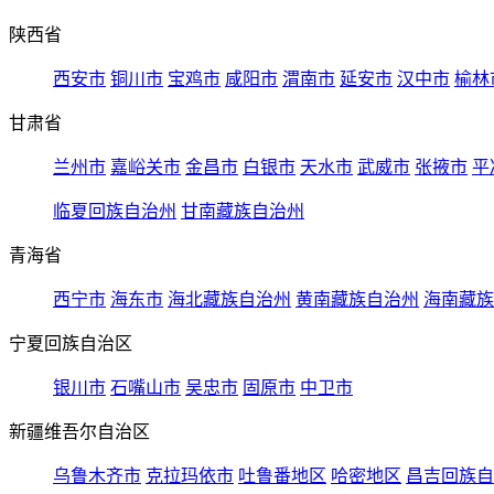
陕西省
西安市
铜川市
宝鸡市
咸阳市
渭南市
延安市
汉中市
榆林
甘肃省
兰州市
嘉峪关市
金昌市
白银市
天水市
武威市
张掖市
平
临夏回族自治州
甘南藏族自治州
青海省
西宁市
海东市
海北藏族自治州
黄南藏族自治州
海南藏族
宁夏回族自治区
银川市
石嘴山市
吴忠市
固原市
中卫市
新疆维吾尔自治区
乌鲁木齐市
克拉玛依市
吐鲁番地区
哈密地区
昌吉回族自