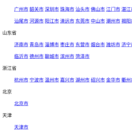
广州市
韶关市
深圳市
珠海市
汕头市
佛山市
江门市
湛江
汕尾市
河源市
阳江市
清远市
东莞市
中山市
潮州市
揭阳
山东省
济南市
青岛市
淄博市
枣庄市
东营市
烟台市
潍坊市
济宁
临沂市
德州市
聊城市
滨州市
菏泽市
浙江省
杭州市
宁波市
温州市
嘉兴市
湖州市
绍兴市
金华市
衢州
北京
北京市
天津
天津市