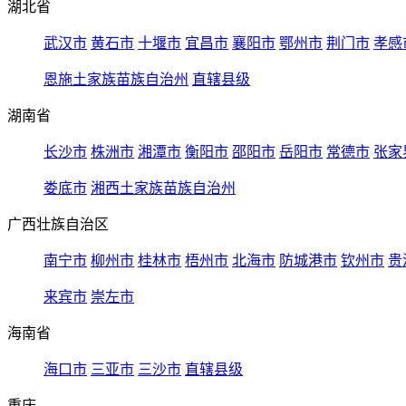
湖北省
武汉市
黄石市
十堰市
宜昌市
襄阳市
鄂州市
荆门市
孝感
恩施土家族苗族自治州
直辖县级
湖南省
长沙市
株洲市
湘潭市
衡阳市
邵阳市
岳阳市
常德市
张家
娄底市
湘西土家族苗族自治州
广西壮族自治区
南宁市
柳州市
桂林市
梧州市
北海市
防城港市
钦州市
贵
来宾市
崇左市
海南省
海口市
三亚市
三沙市
直辖县级
重庆