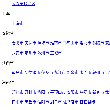
大兴安岭地区
上海
上海市
安徽省
合肥市
芜湖市
蚌埠市
淮南市
马鞍山市
淮北市
铜陵市
安
六安市
亳州市
池州市
宣城市
江西省
南昌市
景德镇市
萍乡市
九江市
新余市
鹰潭市
赣州市
吉
河南省
郑州市
开封市
洛阳市
平顶山市
安阳市
鹤壁市
新乡市
焦
南阳市
商丘市
信阳市
周口市
驻马店市
直辖县级