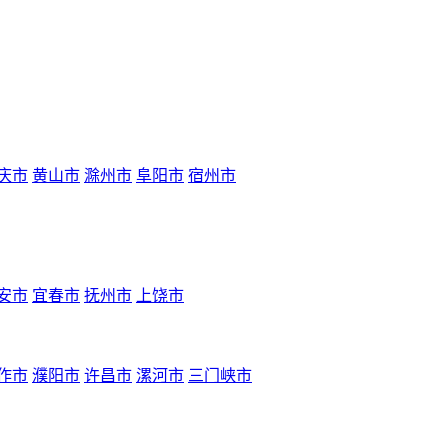
庆市
黄山市
滁州市
阜阳市
宿州市
安市
宜春市
抚州市
上饶市
作市
濮阳市
许昌市
漯河市
三门峡市