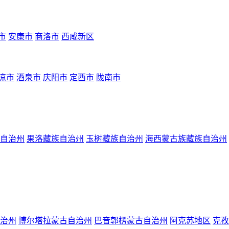
市
安康市
商洛市
西咸新区
凉市
酒泉市
庆阳市
定西市
陇南市
自治州
果洛藏族自治州
玉树藏族自治州
海西蒙古族藏族自治州
治州
博尔塔拉蒙古自治州
巴音郭楞蒙古自治州
阿克苏地区
克孜