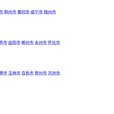
市
荆州市
黄冈市
咸宁市
随州市
界市
益阳市
郴州市
永州市
怀化市
港市
玉林市
百色市
贺州市
河池市