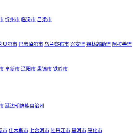
市
忻州市
临汾市
吕梁市
伦贝尔市
巴彦淖尔市
乌兰察布市
兴安盟
锡林郭勒盟
阿拉善盟
市
阜新市
辽阳市
盘锦市
铁岭市
市
延边朝鲜族自治州
春市
佳木斯市
七台河市
牡丹江市
黑河市
绥化市