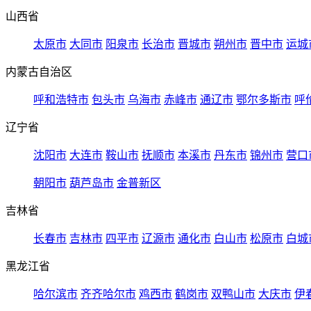
山西省
太原市
大同市
阳泉市
长治市
晋城市
朔州市
晋中市
运城
内蒙古自治区
呼和浩特市
包头市
乌海市
赤峰市
通辽市
鄂尔多斯市
呼
辽宁省
沈阳市
大连市
鞍山市
抚顺市
本溪市
丹东市
锦州市
营口
朝阳市
葫芦岛市
金普新区
吉林省
长春市
吉林市
四平市
辽源市
通化市
白山市
松原市
白城
黑龙江省
哈尔滨市
齐齐哈尔市
鸡西市
鹤岗市
双鸭山市
大庆市
伊