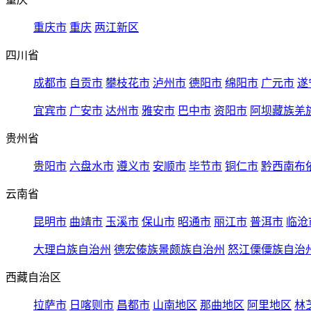
重庆市
重庆
两江新区
四川省
成都市
自贡市
攀枝花市
泸州市
德阳市
绵阳市
广元市
遂
宜宾市
广安市
达州市
雅安市
巴中市
资阳市
阿坝藏族羌
贵州省
贵阳市
六盘水市
遵义市
安顺市
毕节市
铜仁市
黔西南布
云南省
昆明市
曲靖市
玉溪市
保山市
昭通市
丽江市
普洱市
临沧
大理白族自治州
德宏傣族景颇族自治州
怒江傈僳族自治
西藏自治区
拉萨市
日喀则市
昌都市
山南地区
那曲地区
阿里地区
林