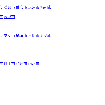
市
茂名市
肇庆市
惠州市
梅州市
市
云浮市
市
泰安市
威海市
日照市
莱芜市
市
舟山市
台州市
丽水市