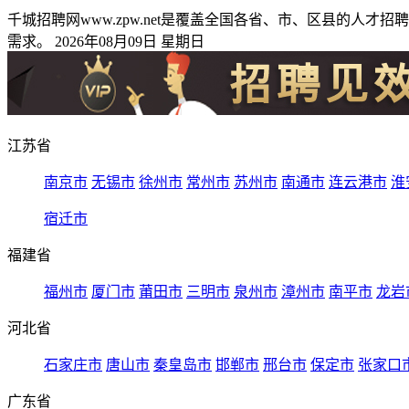
千城招聘网www.zpw.net是覆盖全国各省、市、区县的
需求。 2026年08月09日 星期日
江苏省
南京市
无锡市
徐州市
常州市
苏州市
南通市
连云港市
淮
宿迁市
福建省
福州市
厦门市
莆田市
三明市
泉州市
漳州市
南平市
龙岩
河北省
石家庄市
唐山市
秦皇岛市
邯郸市
邢台市
保定市
张家口
广东省