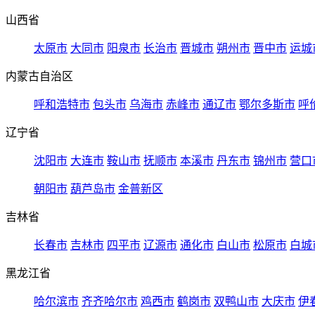
山西省
太原市
大同市
阳泉市
长治市
晋城市
朔州市
晋中市
运城
内蒙古自治区
呼和浩特市
包头市
乌海市
赤峰市
通辽市
鄂尔多斯市
呼
辽宁省
沈阳市
大连市
鞍山市
抚顺市
本溪市
丹东市
锦州市
营口
朝阳市
葫芦岛市
金普新区
吉林省
长春市
吉林市
四平市
辽源市
通化市
白山市
松原市
白城
黑龙江省
哈尔滨市
齐齐哈尔市
鸡西市
鹤岗市
双鸭山市
大庆市
伊