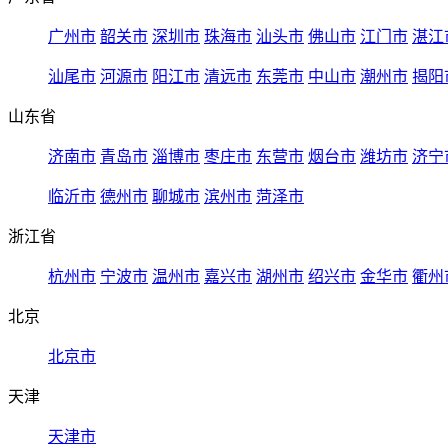
广州市
韶关市
深圳市
珠海市
汕头市
佛山市
江门市
湛江
汕尾市
河源市
阳江市
清远市
东莞市
中山市
潮州市
揭阳
山东省
济南市
青岛市
淄博市
枣庄市
东营市
烟台市
潍坊市
济宁
临沂市
德州市
聊城市
滨州市
菏泽市
浙江省
杭州市
宁波市
温州市
嘉兴市
湖州市
绍兴市
金华市
衢州
北京
北京市
天津
天津市