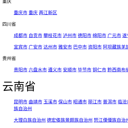
重庆
重庆市
重庆
两江新区
四川省
成都市
自贡市
攀枝花市
泸州市
德阳市
绵阳市
广元市
遂
宜宾市
广安市
达州市
雅安市
巴中市
资阳市
阿坝藏族羌
贵州省
贵阳市
六盘水市
遵义市
安顺市
毕节市
铜仁市
黔西南布
云南省
昆明市
曲靖市
玉溪市
保山市
昭通市
丽江市
普洱市
临沧
族自治州
大理白族自治州
德宏傣族景颇族自治州
怒江傈僳族自治