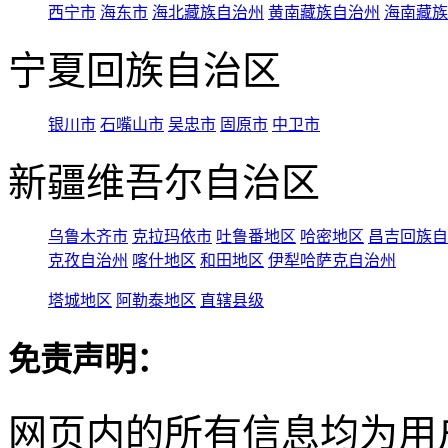
西宁市
海东市
海北藏族自治州
黄南藏族自治州
海南藏族
宁夏回族自治区
银川市
石嘴山市
吴忠市
固原市
中卫市
新疆维吾尔自治区
乌鲁木齐市
克拉玛依市
吐鲁番地区
哈密地区
昌吉回族自
克孜自治州
喀什地区
和田地区
伊犁哈萨克自治州
塔城地区
阿勒泰地区
直辖县级
免责声明：
网页内的所有信息均为用