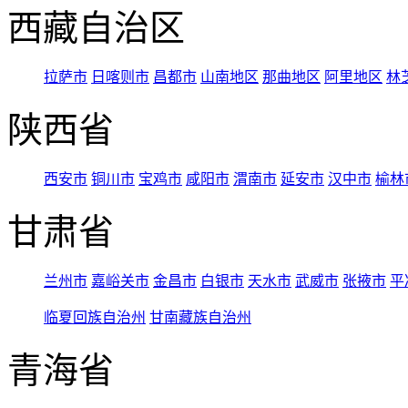
西藏自治区
拉萨市
日喀则市
昌都市
山南地区
那曲地区
阿里地区
林
陕西省
西安市
铜川市
宝鸡市
咸阳市
渭南市
延安市
汉中市
榆林
甘肃省
兰州市
嘉峪关市
金昌市
白银市
天水市
武威市
张掖市
平
临夏回族自治州
甘南藏族自治州
青海省