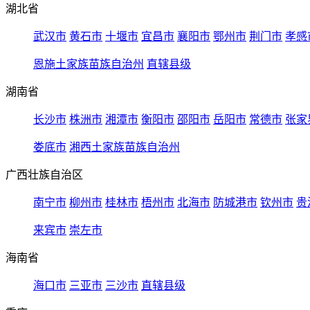
湖北省
武汉市
黄石市
十堰市
宜昌市
襄阳市
鄂州市
荆门市
孝感
恩施土家族苗族自治州
直辖县级
湖南省
长沙市
株洲市
湘潭市
衡阳市
邵阳市
岳阳市
常德市
张家
娄底市
湘西土家族苗族自治州
广西壮族自治区
南宁市
柳州市
桂林市
梧州市
北海市
防城港市
钦州市
贵
来宾市
崇左市
海南省
海口市
三亚市
三沙市
直辖县级