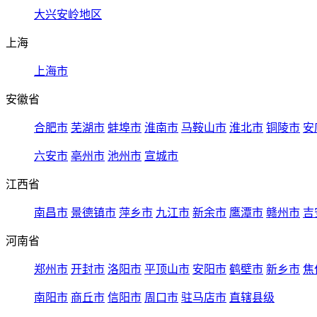
大兴安岭地区
上海
上海市
安徽省
合肥市
芜湖市
蚌埠市
淮南市
马鞍山市
淮北市
铜陵市
安
六安市
亳州市
池州市
宣城市
江西省
南昌市
景德镇市
萍乡市
九江市
新余市
鹰潭市
赣州市
吉
河南省
郑州市
开封市
洛阳市
平顶山市
安阳市
鹤壁市
新乡市
焦
南阳市
商丘市
信阳市
周口市
驻马店市
直辖县级