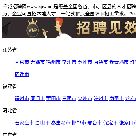
千城招聘网www.zpw.net是覆盖全国各省、市、区县的人
历，企业可直招本地人才，一站式解决全国求职招工需求。 2026
江苏省
南京市
无锡市
徐州市
常州市
苏州市
南通市
连云港市
淮
宿迁市
福建省
福州市
厦门市
莆田市
三明市
泉州市
漳州市
南平市
龙岩
河北省
石家庄市
唐山市
秦皇岛市
邯郸市
邢台市
保定市
张家口
广东省